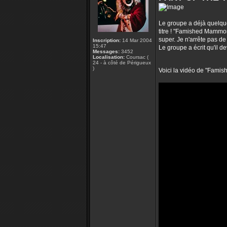
Le groupe a déjà quelques
titre ! "Famished Mammon
super. Je n'arrête pas de
Inscription:
14 Mar 2004
15:47
Le groupe a écrit qu'il d
Messages:
3452
Localisation:
Coursac (
24 - à côté de Périgueux
)
Voici la vidéo de "Fami