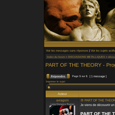
Voir les messages sans réponses
|
Voir les sujets actif
Index du forum
»
DISCUSSIONS METALLIQUES
»
décou
PART OF THE THEORY - Prog F
Page
1
sur
1
[ 1 message ]
Imprimer le sujet
Auteur
avragorn
PART OF THE THEORY -
Long Distance Runner
Je viens de découvrir u
PART OF THE 