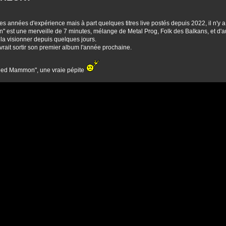
 années d'expérience mais à part quelques titres live postés depuis 2022, il n'y a q
" est une merveille de 7 minutes, mélange de Metal Prog, Folk des Balkans, et d'au
 la visionner depuis quelques jours.
evrait sortir son premier album l'année prochaine.
shed Mammon", une vraie pépite