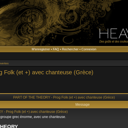
M’enregistrer
•
FAQ
•
Rechercher
•
Connexion
s
vertes
olk (et +) avec chanteuse (Grèce)
PART OF THE THEORY - Prog Folk (et +) avec chanteuse (Grèce)
Message
 Prog Folk (et +) avec chanteuse (Grèce)
n groupe grec énorme, avec une chanteuse.
THEORY