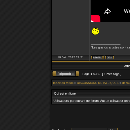
_________________
"Les grands artistes sont ce
18 Juin 2025 22:51
Affi
Page
1
sur
1
[ 1 message ]
Index du forum
»
DISCUSSIONS METALLIQUES
»
décou
Qui est en ligne
Utilisateurs parcourant ce forum: Aucun utilisateur enre