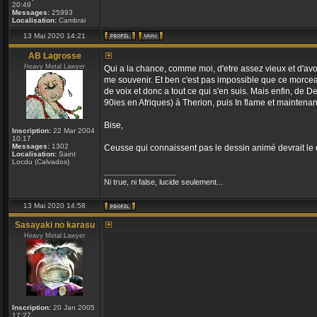
20:49
Messages:
25993
Localisation:
Cambrai
13 Mai 2020 14:21
AB Lagrosse
Heavy Metal Lawyer
Qui a la chance, comme moi, d'etre assez vieux et d'avoir,
me souvenir. Et ben c'est pas impossible que ce morceau
de voix et donc a tout ce qui s'en suis. Mais enfin, de
90ies en Afriques) à Therion, puis In flame et mainten
Bise,
Inscription:
22 Mar 2004
10:17
Messages:
1302
Ceusse qui connaissent pas le dessin animé devrait le che
Localisation:
Saint
Locdu (Calvados)
_________________
Ni true, ni false, lucide seulement...
13 Mai 2020 14:58
Sasayaki no karasu
Heavy Metal Lawyer
Inscription:
20 Jan 2005
17:27