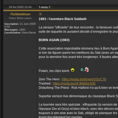
29 Avr 2020 23:46
Fishbowlman
Heavy Metal Lawyer
1983 : l'aventure Black Sabbath
Inscription:
21 Juin 2005
0:55
La version "officielle" de leur rencontre : la fameuse cui
Messages:
1992
suite de laquelle ils auraient décidé d’enregistrer le p
Localisation:
Saint-Denis
BORN AGAIN (1983)
Cette association improbable donnera lieu à Born Again, 
si loin de figurer parmi les meilleurs du Sab (avec un so
pour la dernière fois avant très longtemps. Il faudra a
Putain, les clips tuent
Zero The Hero :
https://youtu.be/brqwnOSUCT8
Trashed :
https://youtu.be/xFJkNk6z3OE
Disturbing The Priest - Rob Halford n'a qu'à bien se ten
Superbe version live démoniaque du classique Black Sabb
La tournée sera très spéciale : effrayante (la version d
l'époque Dio et Ozzy) et bien kitsch, avec des décors en
toujours à son aise avec le Sab, obligé de planquer les 
lisant discrètement les paroles.