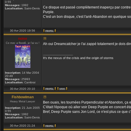
0:55
Messages:
1992
Ce disque est passé complètement inaperçu par contre :
Localisation:
Saint-Denis
Purple.
C'est un bon disque, c'est l'anti-Abandon en quelque so
30 Avr 2020 19:56
noise
Ce mec a floodé, je l'ai vu !
Ah oui Dreamcatcher je l'ai zappé totalement je dois dir
_________________
It's the nexus of the crisis and the origin of storms
Inscription:
14 Mar 2004
20:49
Messages:
25993
Localisation:
Cambrai
30 Avr 2020 20:10
Fishbowlman
Heavy Metal Lawyer
Ben ouais, les tournées Purpendicular et Abandon, ça en
C'était l'époque où aller voir Deep Purple en concert ét
Inscription:
21 Juin 2005
0:55
Bref, Deep Purple sans Jon Lord, ce n'est plus ce que c'ét
Messages:
1992
Localisation:
Saint-Denis
30 Avr 2020 21:24