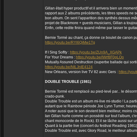
Gillan était hyper productif et il arrivera bien un mome
rapport aux 2 albums précédents, les titres speeds ne so
bon album. On sent l'apparition des synthés dessus même
projet de Blackmore + guests musicians, Gillan a toujo
Enfin, cette redite finira quand même par lasser le guit
Bernie Tormé au chant, ça donne ce boulet de canon pu
https://youtu.be/RYl6QiMw1Tg
If I Sing Soflty :
https://youtu.be/ZUn9A_XGAPk
For Your Dreams :
https://youtu.be/lWrf8F0gLOo
Mutually Assured Destruction (superbe ballade qui sortir
https://youtu.be/NtLJnIE4124
New Orleans, version live TV 82 avec Gers :
https://yo
DOUBLE TROUBLE (1981)
Bernie Tormé est remplacé au pied-levé par... le désorma
crado-punk.
Double Trouble est un album mi-live mi-studio ! La par
autant que le Rainbow période Joe Lynn Turner, heureusem
A noter aussi que le son devient bien meilleur, moins cr
Ian Gillan hurle comme un possédé sur tout l'album, c'e
chant monocorde de In Rock). Et il se lâche aussi sur un
Quant à la partie live (concert du festival Reading 1981)
Double Trouble est, avec Glory Road, le meilleur albu