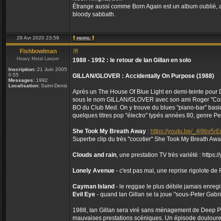
Étrange aussi comme Born Again est un album oublié, alo
bloody sabbath.
29 Avr 2020 23:59
Fishbowlman
Heavy Metal Lawyer
1988 - 1992 : le retour de Ian Gillan en solo
Inscription:
21 Juin 2005
0:55
GILLAN/GLOVER : Accidentally On Purpose (1988)
Messages:
1992
Localisation:
Saint-Denis
Après un The House Of Blue Light en demi-teinte pour D
sous le nom GILLAN/GLOVER avec son ami Roger "Corbier
BO du Club Med. On y trouve du blues "piano-bar" bas
quelques titres pop "électro" typés années 80, genre P
She Took My Breath Away
:
https://youtu.be/_4l9bv5r
Superbe clip du très "cocotier" She Took My Breath Away
Clouds and rain
, une prestation TV très variété : http
Lonely Avenue
- c'est pas mal, une reprise rigolote d
Cayman Island
- le reggae le plus débile jamais enregi
Evil Eye
- quand Ian Gillan se la joue "sous-Peter Gabr
1988, Ian Gillan sera viré sans ménagement de Deep Pu
mauvaises prestations scéniques. Un épisode douloureux