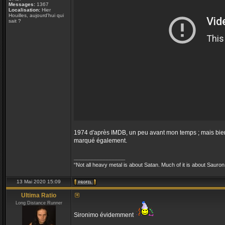
Messages:
1367
Localisation:
Hier
Houilles, aujourd'hui qui
sait ?
1974 d'après IMDB, un peu avant mon temps ; mais bien s
marqué également.
_________________
“Not all heavy metal is about Satan. Much of it is about Sauron
13 Mai 2020 15:09
Ultima Ratio
Long Distance Runner
Sironimo évidemment