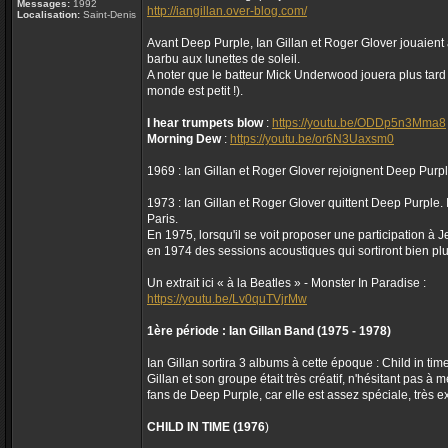
Messages:
1992
http://iangillan.over-blog.com/
Localisation:
Saint-Denis
Avant Deep Purple, Ian Gillan et Roger Glover jouaien
barbu aux lunettes de soleil.
A noter que le batteur Mick Underwood jouera plus ta
monde est petit !).
I hear trumpets blow
:
https://youtu.be/ODDp5n3Mma8
Morning Dew
:
https://youtu.be/or6N3Uaxsm0
1969 : Ian Gillan et Roger Glover rejoignent Deep Purple
1973 : Ian Gillan et Roger Glover quittent Deep Purple.
Paris.
En 1975, lorsqu'il se voit proposer une participation à Je
en 1974 des sessions acoustiques qui sortiront bien plu
Un extrait ici « à la Beatles » - Monster In Paradise :
https://youtu.be/Lv0quTVjrMw
1ère période : Ian Gillan Band (1975 - 1978)
Ian Gillan sortira 3 albums à cette époque : Child in ti
Gillan et son groupe était très créatif, n'hésitant pas à 
fans de Deep Purple, car elle est assez spéciale, très 
CHILD IN TIME (1976
)