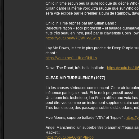
Child in time est un peu la suite logique du décrié Who
Gillan garde la même voix ultra rauque que sur Who do 
sera vite éclipsé par le premier album de Rainbow, dav
Child In Time reprise par Ian Gillan Band :
(relecture façon « rock progressif » et ballade guimauv
flute très beau en intro, joué par le claviériste Colin Tow
https://youtu.be/W7QWHxvEwLg
Lay Me Down, le titre le plus proche de Deep Purple sur 
chant :
https://youtu.be/1_HKzsQNU-s
Down The Road, très belle ballade :
https://youtu.be/Ut
CLEAR AIR TURBULENCE (1977)
Là les choses sérieuses commencent. Clear air turbulenc
influencé par le jazz-rock. Et le rock progressif aussi.
Un album très technique, Ian Gillan utilise une voix tr
peut être vue comme un instrument supplémentaire cont
Très bon disque, des passages sublimes là dedans, même
Five Moons, superbe ballade "70's" et "hippie" :
https:/
Angel Manchenio, un superbe titre planant et "reggaïsant
Hackett :
https://youtu.be/GJKrhPfu-bo