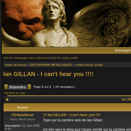
M’enregistr
Voir les messages sans réponses
|
Voir les sujets actifs
Index du forum
»
DISCUSSIONS METALLIQUES
»
c'etait mieux avant
Ian GILLAN - I can't hear you !!!!
Page
1
sur
1
[ 20 messages ]
Imprimer le sujet
Ian GI
Auteur
Fishbowlman
Ian GILLAN - I can't hear you !!!!
Heavy Metal Lawyer
Topo sur la carrière solo de Ian Gillan.
Inscription:
21 Juin 2005
0:55
Un lien vers le blog que j'avais monté sur la carrière sol