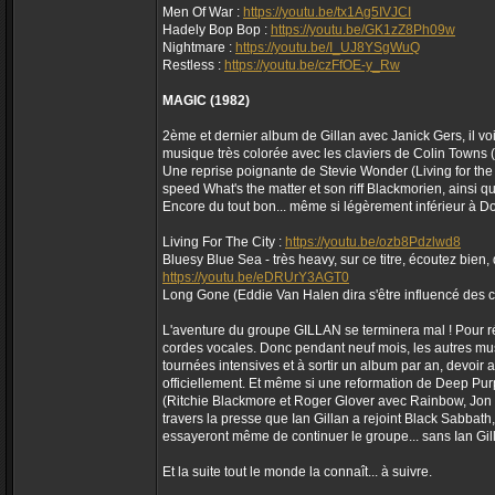
Men Of War :
https://youtu.be/tx1Ag5IVJCI
Hadely Bop Bop :
https://youtu.be/GK1zZ8Ph09w
Nightmare :
https://youtu.be/I_UJ8YSgWuQ
Restless :
https://youtu.be/czFfOE-y_Rw
MAGIC (1982)
2ème et dernier album de Gillan avec Janick Gers, il voi
musique très colorée avec les claviers de Colin Towns 
Une reprise poignante de Stevie Wonder (Living for the 
speed What's the matter et son riff Blackmorien, ainsi q
Encore du tout bon... même si légèrement inférieur à D
Living For The City :
https://youtu.be/ozb8Pdzlwd8
Bluesy Blue Sea - très heavy, sur ce titre, écoutez bien,
https://youtu.be/eDRUrY3AGT0
Long Gone (Eddie Van Halen dira s'être influencé des c
L'aventure du groupe GILLAN se terminera mal ! Pour ré
cordes vocales. Donc pendant neuf mois, les autres mus
tournées intensives et à sortir un album par an, devoir 
officiellement. Et même si une reformation de Deep Pur
(Ritchie Blackmore et Roger Glover avec Rainbow, Jon L
travers la presse que Ian Gillan a rejoint Black Sabbath,
essayeront même de continuer le groupe... sans Ian Gill
Et la suite tout le monde la connaît... à suivre.