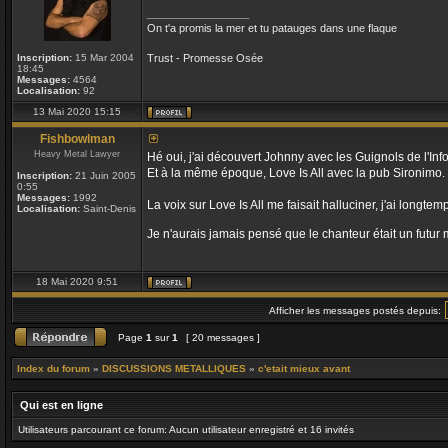
_________________
On t'a promis la mer et tu patauges dans une flaque
Inscription:
15 Mar 2004
Trust - Promesse Osée
18:45
Messages:
4564
Localisation:
92
13 Mai 2020 15:15
Fishbowlman
Heavy Metal Lawyer
Hé oui, j'ai découvert Johnny avec les Guignols de l'Info
Et à la même époque, Love Is All avec la pub Sironimo.
Inscription:
21 Juin 2005
0:55
Messages:
1992
La voix sur Love Is All me faisait halluciner, j'ai longte
Localisation:
Saint-Denis
Je n'aurais jamais pensé que le chanteur était un futur
18 Mai 2020 9:51
Afficher les messages postés depuis:
Page
1
sur
1
[ 20 messages ]
Index du forum
»
DISCUSSIONS METALLIQUES
»
c'etait mieux avant
Qui est en ligne
Utilisateurs parcourant ce forum: Aucun utilisateur enregistré et 16 invités