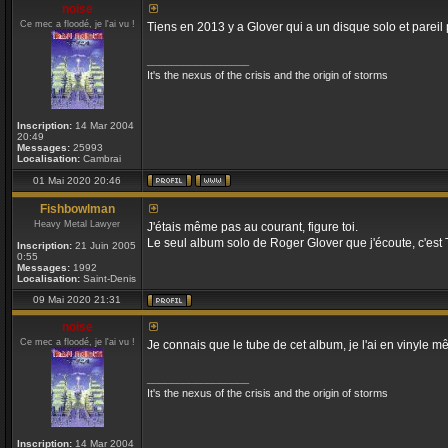
noise
Ce mec a floodé, je l'ai vu !
Tiens en 2013 y a Glover qui a un disque solo et pareil 
_________________
It's the nexus of the crisis and the origin of storms
Inscription:
14 Mar 2004
20:49
Messages:
25993
Localisation:
Cambrai
01 Mai 2020 20:46
Fishbowlman
Heavy Metal Lawyer
J'étais même pas au courant, figure toi.
Le seul album solo de Roger Glover que j'écoute, c'est T
Inscription:
21 Juin 2005
0:55
Messages:
1992
Localisation:
Saint-Denis
09 Mai 2020 21:31
noise
Ce mec a floodé, je l'ai vu !
Je connais que le tube de cet album, je l'ai en vinyle m
_________________
It's the nexus of the crisis and the origin of storms
Inscription:
14 Mar 2004