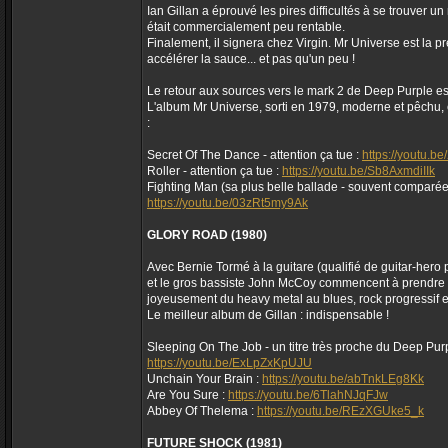
Ian Gillan a éprouvé les pires difficultés à se trouver 
était commercialement peu rentable.
Finalement, il signera chez Virgin. Mr Universe est la 
accélérer la sauce... et pas qu'un peu !
Le retour aux sources vers le mark 2 de Deep Purple es
L'album Mr Universe, sorti en 1979, moderne et pêchu,
:
Secret Of The Dance - attention ça tue :
https://youtu.b
Roller - attention ça tue :
https://youtu.be/Sb8AxmdiIIk
Fighting Man (sa plus belle ballade - souvent comparée à
https://youtu.be/03zRt5my9Ak
GLORY ROAD (1980)
Avec Bernie Tormé à la guitare (qualifié de guitar-hero
et le gros bassiste John McCoy commencent à prendre d
joyeusement du heavy metal au blues, rock progressif e
Le meilleur album de Gillan : indispensable !
Sleeping On The Job - un titre très proche du Deep Purp
https://youtu.be/ExLpZxKpUJU
Unchain Your Brain :
https://youtu.be/abTnkLEg8Kk
Are You Sure :
https://youtu.be/6TlahNJqFJw
Abbey Of Thelema :
https://youtu.be/REzXGUke5_k
FUTURE SHOCK (1981)