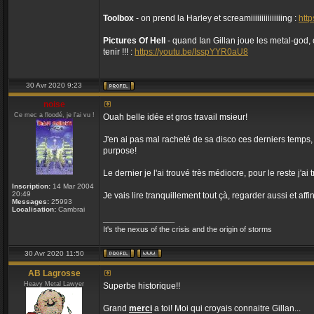
Toolbox
- on prend la Harley et screamiiiiiiiiiiiiiiing :
htt
Pictures Of Hell
- quand Ian Gillan joue les metal-god, c
tenir !!! :
https://youtu.be/IsspYYR0aU8
30 Avr 2020 9:23
noise
Ce mec a floodé, je l'ai vu !
Ouah belle idée et gros travail msieur!
J'en ai pas mal racheté de sa disco ces derniers temps, 
purpose!
Le dernier je l'ai trouvé très médiocre, pour le reste j'ai 
Inscription:
14 Mar 2004
20:49
Je vais lire tranquillement tout çà, regarder aussi et affi
Messages:
25993
Localisation:
Cambrai
_________________
It's the nexus of the crisis and the origin of storms
30 Avr 2020 11:50
AB Lagrosse
Heavy Metal Lawyer
Superbe historique!!
Grand
merci
a toi! Moi qui croyais connaitre Gillan...