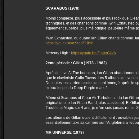
SCARABUS (1978)
Moins complexe, plus accessible et plus rock que Clear
techniques, et des chansons comme Twin Exhausted ou M
également superbe, plus mélodique, peut-être même p
Twin Exhausted, ou quand Ian Gillan chante comme Jam
https://youtu.be/ezXgtPTJbfc
Mercury High :
https://youtu.be/ZjIykxGjlvA
2ème période : Gillan (1978 - 1982)
Après le Live At The budokan, Ian Gillan abandonnera l'
que le claviériste Colin Towns. Les 5 albums qui vont sui
De toutes les carrières solos qui ont émergé après le sp
mieux l'esprit du Deep Purple mark 2.
Même si Scarabus et Clear Air Turbulence du Ian Gillan 
original que le Ian Gillan Band, plus classique). Et Gi
Trouble et Magic sur 4 ans, je m'en suis jamais remis. S
Les albums de Gillan étaient difficilement trouvables ju
essentiellement axé sa carrière sur l'Angleterre à l'époq
MR UNIVERSE (1979)