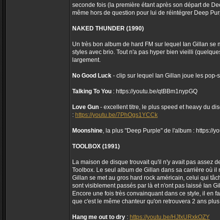
seconde fois (la première étant après son départ de Dee
même hors de question pour lui de réintégrer Deep Pur
NAKED THUNDER (1990)
Un très bon album de hard FM sur lequel Ian Gillan se m
styles avec brio. Tout n'a pas hyper bien vieilli (quelqu
largement.
No Good Luck
- clip sur lequel Ian Gillan joue les pop-
Talking To You
: https://youtu.be/qtBBm1nypGQ
Love Gun
- excellent titre, le plus speed et heavy du 
:
https://youtu.be/7PhOgs1YCCk
Moonshine
, la plus "Deep Purple" de l'album : https:
TOOLBOX (1991)
La maison de disque trouvait qu'il n'y avait pas assez d
Toolbox. Le seul album de Gillan dans sa carrière où il 
Gillan se met au gros hard rock américain, celui qui t
sont visiblement passés par là et n'ont pas laissé Ian Gil
Encore une fois très convainquant dans ce style, il en fa
que c'est le même chanteur qu'on retrouvera 2 ans plus
Hang me out to dry
:
https://youtu.be/HJfxURxkOZY