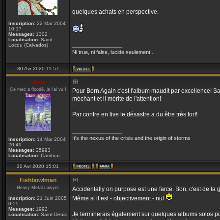
quelques achats en perspective.
Inscription:
22 Mar 2004
10:17
Messages:
1302
Localisation:
Saint
_________________
Locdu (Calvados)
Ni true, ni false, lucide seulement...
30 Avr 2020 11:57
noise
Ce mec a floodé, je l'ai vu !
Pour Born Again c'est l'album maudit par excellence! Sa 
méchant et il mérite de l'attention!
Par contre en live le désastre a du être très fort!
_________________
It's the nexus of the crisis and the origin of storms
Inscription:
14 Mar 2004
20:49
Messages:
25993
Localisation:
Cambrai
30 Avr 2020 15:01
Fishbowlman
Heavy Metal Lawyer
Accidentally on purpose est une farce. Bon, c'est de la 
Même si il est - objectivement - nul
Inscription:
21 Juin 2005
0:55
Messages:
1992
Je terminerais également sur quelques albums solos p
Localisation:
Saint-Denis