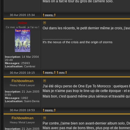
Mais on a fait le tour du gros de carrière solo.
30 Avr 2020 15:34
noise
Ce mec a floodé, je l'ai vu !
Oui dans les récents, le petit dernier même je crois, j
_________________
It's the nexus of the crisis and the origin of storms
Inscription:
14 Mar 2004
20:49
Messages:
25993
Localisation:
Cambrai
30 Avr 2020 19:15
Fishbowlman
Heavy Metal Lawyer
J'ai été déçu perso de One Eye To Morocco : quelques bons
Mais je n'aime pas trop le line-up de cette époque - et e
Inscription:
21 Juin 2005
0:55
Mais bon, c'est quand même plus sérieux et travaillé qu
Messages:
1992
Localisation:
Saint-Denis
30 Avr 2020 19:53
Fishbowlman
Heavy Metal Lawyer
Par contre, j'aime bien son avant-dernier album solo, D
Mais avec pas mal de bons titres, plus pop et de bonnes
Inscription:
21 Juin 2005