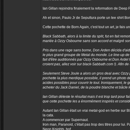
Ian Gillan rejoindra finalement la reformation de Deep 
Ah et sinon, Paulo Jr de Sepultura porte un tee shirt B
Cette pochette de Born Again, c'est tout un art, je fais un
Black Sabbath, alors à la limite du split, fut en fait re
mariée à Ozzy Osbourne sans son accord et malgré son 
Pris dans une rage sans borne, Don Arden décida d'aide
le plus grand groupe de Metal du monde. Le line-up de B
fait d'être auditionnés par Ozzy Osbourne et Don Ardel 
croient pas, allez voir sur black-Sabbath.com !). Afin d
Seulement Steve Joule a alors un gros deal avec Ozzy po
pochette la plus merdique possible, il prend un photo d
acides possibles pour couvrir le tout. Ironiquement, le
acheter du Jack Daniel, de la poudre blanche et bâcle le 
Ian Gillan déteste le résultat mais il est trop tard pour
que cette pochette les a énormément inspirés et considè
Autant Ian Gillan était un vrai metal-god en herbe sur Bla
la cata.
A commencer par Supernaut.
Iron man, Paranoid, c'était pas trop des titres pour lui
Neon Knights, bof.