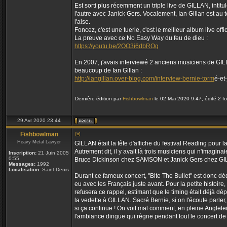
Est sorti plus récemment un triple live de GILLAN, intitu
l'autre avec Janick Gers. Vocalement, Ian Gillan est a
l'aise.
Foncez, c'est une tuerie, c'est le meilleur album live offi
La preuve avec ce No Easy Way du feu de dieu :
https://youtu.be/2OO3i6dbROg
En 2007, j'avais interviewé 2 anciens musiciens de GIL
beaucoup de Ian Gillan :
http://iangillan.over-blog.com/interview-bernie-torm
é-et
Dernière édition par
Fishbowlman
le 02 Mai 2020 9:47, édité 2 fo
29 Avr 2020 23:44
Fishbowlman
Heavy Metal Lawyer
GILLAN était la tête d'affiche du festival Reading pour
Autrement dit, il y avait là trois musiciens qui n'imag
Inscription:
21 Juin 2005
0:55
Bruce Dickinson chez SAMSON et Janick Gers chez GILLAN
Messages:
1992
Localisation:
Saint-Denis
Durant ce fameux concert, "Bite The Bullet" est donc dé
eu avec les Français juste avant. Pour la petite histoi
refusera ce rappel, estimant que le timing était déjà d
la vedette à GILLAN. Sacré Bernie, si on l'écoute pa
si ça continue ! On voit mal comment, en pleine Anglete
l'ambiance dingue qui règne pendant tout le concert de