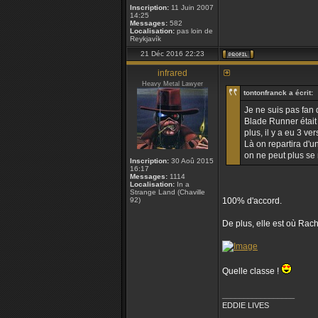
Inscription:
11 Juin 2007
14:25
Messages:
582
Localisation:
pas loin de
Reykjavík
21 Déc 2016 22:23
infrared
Heavy Metal Lawyer
tontonfranck a écrit:
Je ne suis pas fan 
Blade Runner était 
plus, il y a eu 3 ve
Là on repartira d'un
on ne peut plus se 
Inscription:
30 Aoû 2015
16:17
Messages:
1114
Localisation:
In a
Strange Land (Chaville
92)
100% d'accord.
De plus, elle est où Rach
Quelle classe !
_________________
EDDIE LIVES