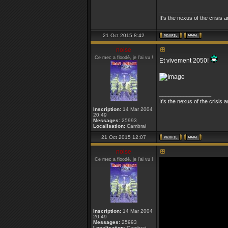
_________________
It's the nexus of the crisis 
21 Oct 2015 8:42
noise
Ce mec a floodé, je l'ai vu !
Et vivement 2050!
_________________
It's the nexus of the crisis 
Inscription:
14 Mar 2004
20:49
Messages:
25993
Localisation:
Cambrai
21 Oct 2015 12:07
noise
Ce mec a floodé, je l'ai vu !
Inscription:
14 Mar 2004
20:49
Messages:
25993
Localisation:
Cambrai