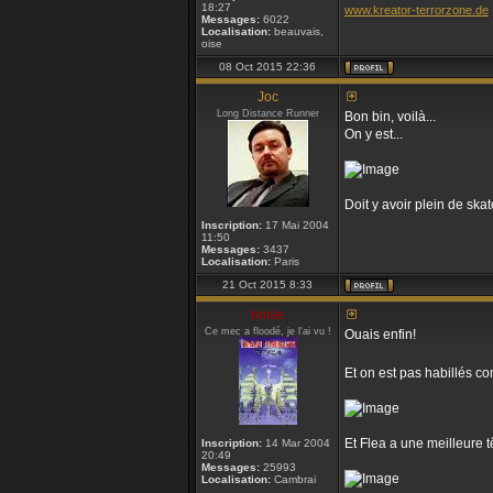
18:27
www.kreator-terrorzone.de
Messages:
6022
Localisation:
beauvais,
oise
08 Oct 2015 22:36
Joc
Long Distance Runner
Bon bin, voilà...
On y est...
Doit y avoir plein de skat
Inscription:
17 Mai 2004
11:50
Messages:
3437
Localisation:
Paris
21 Oct 2015 8:33
noise
Ce mec a floodé, je l'ai vu !
Ouais enfin!
Et on est pas habillés
Et Flea a une meilleure têt
Inscription:
14 Mar 2004
20:49
Messages:
25993
Localisation:
Cambrai