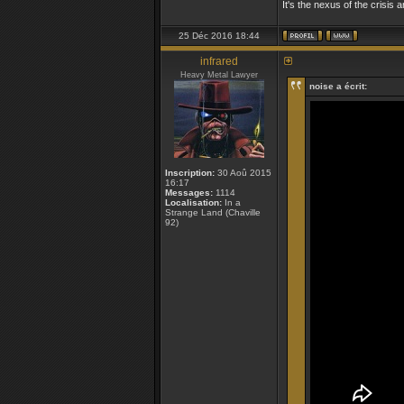
It's the nexus of the crisis 
25 Déc 2016 18:44
infrared
Heavy Metal Lawyer
noise a écrit:
Inscription:
30 Aoû 2015
16:17
Messages:
1114
Localisation:
In a
Strange Land (Chaville
92)