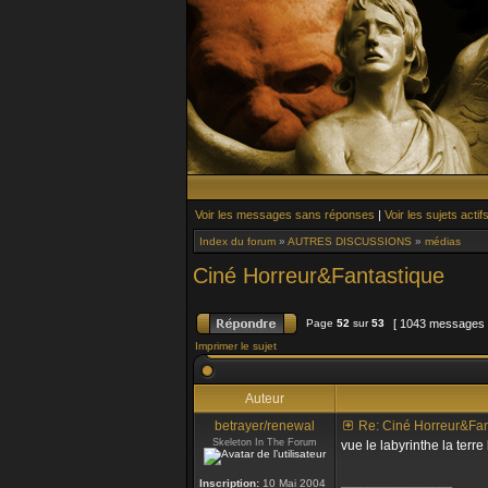
Voir les messages sans réponses
|
Voir les sujets actif
Index du forum
»
AUTRES DISCUSSIONS
»
médias
Ciné Horreur&Fantastique
Page
52
sur
53
[ 1043 messages
Imprimer le sujet
Auteur
betrayer/renewal
Re: Ciné Horreur&Fan
Skeleton In The Forum
vue le labyrinthe la terre
_________________
Inscription:
10 Mai 2004