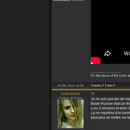
_________________
It's the nexus of the crisis 
20 Déc 2016 14:06
tontonfranck
Creature de la Nuit
Je ne suis pas fan de rep
Blade Runner était un film
a eu 3 versions et donc 3
Là on repartira d'un poin
peut plus se mettre sur l