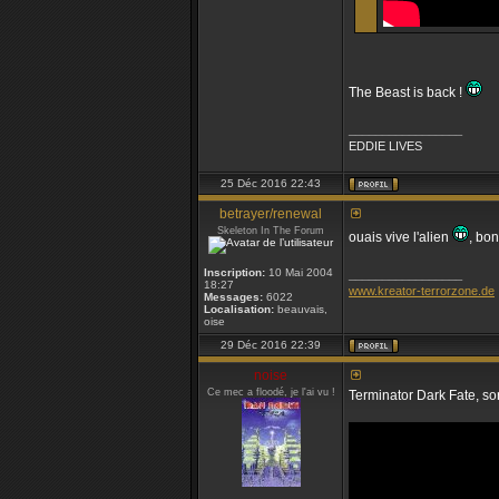
The Beast is back !
_________________
EDDIE LIVES
25 Déc 2016 22:43
betrayer/renewal
Skeleton In The Forum
ouais vive l'alien
, bo
Inscription:
10 Mai 2004
_________________
18:27
www.kreator-terrorzone.de
Messages:
6022
Localisation:
beauvais,
oise
29 Déc 2016 22:39
noise
Ce mec a floodé, je l'ai vu !
Terminator Dark Fate, sor