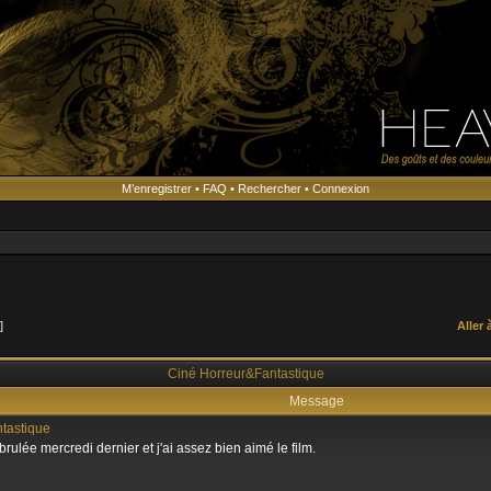
M’enregistrer
•
FAQ
•
Rechercher
•
Connexion
s
 ]
Aller 
Ciné Horreur&Fantastique
Message
tastique
 brulée mercredi dernier et j'ai assez bien aimé le film.