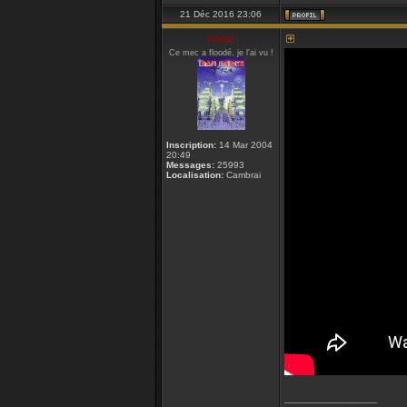
21 Déc 2016 23:06
noise
Ce mec a floodé, je l'ai vu !
Inscription:
14 Mar 2004
20:49
Messages:
25993
Localisation:
Cambrai
_________________