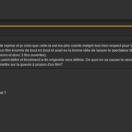
de reprise et je crois que celle-la est ma pire crainte malgré tout mon respect pour 
un film énorme de bout en bout et avait eu la bonne idée de laisser le spectateur libr
rsions et donc 3 fins ouvertes).
 point défini et forcément la fin originelle sera définie. De quoi on va causer le ven
mettre sur la gueule à propos d'un film?
el ?