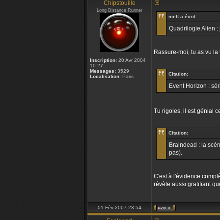
Chipstouille
Long Distance Runner
meft a écrit:
Quadrilogie Alien :
Rassure-moi, tu as vu la 
Inscription:
20 Avr 2004
10:27
Messages:
3529
Citation:
Localisation:
Paris
Event Horizon : sé
Tu rigoles, il est génial c
Citation:
Braindead : la scèn
pas).
C'est à l'évidence compl
révèle aussi gratifiant q
01 Fév 2007 23:54