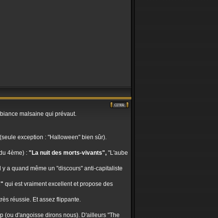
ambiance malsaine qui prévaut.
 (seule exception : "Halloween" bien sûr).
o du 4ème) :
"La nuit des morts-vivants",
"L'aube
 il y a quand même un "discours" anti-capitaliste
s"
qui est vraiment excellent et propose des
ès réussie. Et assez flippante.
 (ou d'angoisse dirons nous). D'ailleurs "The