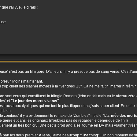
 que j'ai vue, je dirais :
euse
se" n'est pas un film gore. D'ailleurs il n'y a presque pas de sang versé. C'est l'
'horreur. Moins maintenant.
s trop client des slasher movies à la "Vendredi 13". Ça ne me fait ni marrer ni frémir
e sont ceux qui constituent la trilogie Romero (tétra en fait mais vu le niveau zér
ies" et
"Le jour des morts vivants"
.
es trucs apocalyptiques qui me font le plus flipper donc j'suis super client. En outre
it bien.
"de zombies" il y a évidemment le remake de "Zombies" intitulé
"L'armée des mort
le genre et dans les originaux (n'oubliez pas de regarder le générique de fin !)
lement un très bon cru. Une petite prod anglaise, tourné en DV mais vraiment très tr
 à part les deux premier
Aliens
, j'aime beaucoup
"The thing".
Un bon moment de flip