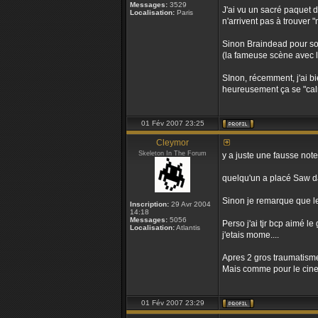
Messages:
3529
J'ai vu un sacré paquet d
Localisation:
Paris
n'arrivent pas à trouver 
Sinon Braindead pour son
(la fameuse scène avec l
SInon, récemment, j'ai bi
heureusement ça se "calm
01 Fév 2007 23:25
Cleymor
Skeleton In The Forum
y a juste une fausse note 
quelqu'un a placé Saw da
Sinon je remarque que le
Inscription:
29 Avr 2004
14:18
Messages:
5056
Perso j'ai tjr bcp aimé l
Localisation:
Atlantis
j'etais mome....
Apres 2 gros traumatisme 
Mais comme pour le cinem
01 Fév 2007 23:29