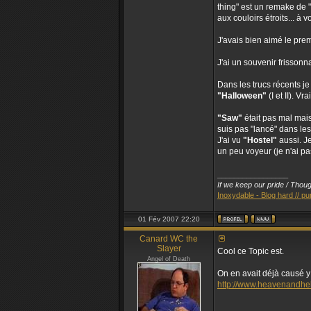
thing" est un remake de 
aux couloirs étroits... à 
J'avais bien aimé le pre
J'ai un souvenir frisson
Dans les trucs récents j
"Halloween"
(I et II). V
"Saw"
était pas mal mais
suis pas "lancé" dans les
J'ai vu
"Hostel"
aussi. Je
un peu voyeur (je n'ai pas
_________________
If we keep our pride / Though
Inoxydable - Blog hard // pu
01 Fév 2007 22:20
Canard WC the
Slayer
Cool ce Topic est.
Angel of Death
On en avait déjà causé 
http://www.heavenandhell
_________________