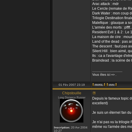
Arac attack : mdr
Le Cercle (remake de Rin
Dark Water : mon coup de 
Trilogie Destination fina
Malefique : glauque a sou
L'armée des morts : pffff..
Resident Evil 1 & 2 : Le 
La maison de cire : mouai
Land of the dead : pas a
The descent : faut pas av
Silent Hill : bien aimé,
Ils : ca a l'avantage d'etr
Braindead : la scène de l
_________________
Vous êtes ici => .
01 Fév 2007 23:19
Chipstouille
Long Distance Runner
Depuis le fameux topic do
excellent)
Je suis un éternel fan du 
Je n'ai pas vu la trilogi
même vu l'armée des mort
Inscription:
20 Avr 2004
10:27