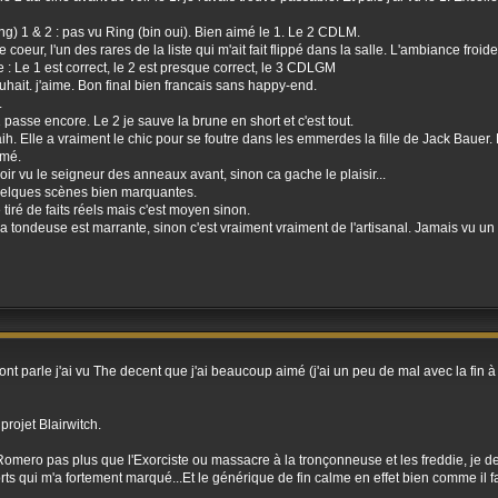
g) 1 & 2 : pas vu Ring (bin oui). Bien aimé le 1. Le 2 CDLM.
coeur, l'un des rares de la liste qui m'ait fait flippé dans la salle. L'ambiance froi
le : Le 1 est correct, le 2 est presque correct, le 3 CDLGM
hait. j'aime. Bon final bien francais sans happy-end.
.
1 passe encore. Le 2 je sauve la brune en short et c'est tout.
h. Elle a vraiment le chic pour se foutre dans les emmerdes la fille de Jack Bauer. 
imé.
oir vu le seigneur des anneaux avant, sinon ca gache le plaisir...
 quelques scènes bien marquantes.
e tiré de faits réels mais c'est moyen sinon.
a tondeuse est marrante, sinon c'est vraiment vraiment de l'artisanal. Jamais vu un 
nt parle j'ai vu The decent que j'ai beaucoup aimé (j'ai un peu de mal avec la fin à m
projet Blairwitch.
e Romero pas plus que l'Exorciste ou massacre à la tronçonneuse et les freddie, je dev
s qui m'a fortement marqué...Et le générique de fin calme en effet bien comme il f