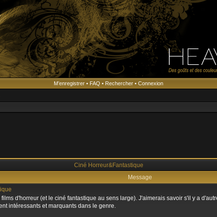
M’enregistrer
•
FAQ
•
Rechercher
•
Connexion
s
Ciné Horreur&Fantastique
Message
ique
 films d'horreur (et le ciné fantastique au sens large). J'aimerais savoir s'il y a d'
ment intéressants et marquants dans le genre.