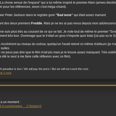
"La chose venue de l'espace" qui a lui même inspiré le premier Alien (armes élec
voir pour les références, sinon c'est méga chiant).
mier Peter Jackson dans le registre gore
"Bad taste"
qui était assez marrant.
nant des deux premiers
Freddie
. Mais je ne les ai pas revus depuis mon adolescence
e ne suis plus très au courant de ce qui se fait. Je note tout de même le premier "
raiment très bon. Dommage que le II était un gros n'importe quoi total (j'ai pas vu le 3)
 incohérent au niveau du scénar, quelqu'un l'avait relevé ici-même d'ailleurs (je 
 suites.
 ne peux pas dire que le film m'ait plu mais je le trouve assez marquant. Très extr
 été le seul à me faire cette réflexion avec ce film).
 paradise is lost / We will pay the price / But we will not count the cost.
nk // rock
y a un moment :
-fr.com/viewtop ... 17&start=0