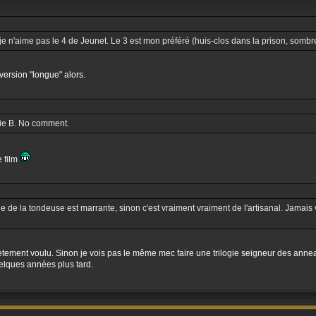
 je n'aime pas le 4 de Jeunet. Le 3 est mon préféré (huis-clos dans la prison, sombre,
version "longue" alors.
rie B. No comment.
e film
e de la tondeuse est marrante, sinon c'est vraiment vraiment de l'artisanal. Jamais 
ètement voulu. Sinon je vois pas le même mec faire une trilogie seigneur des annea
uelques années plus tard.