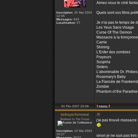
Aimez-vous le ciné fanta
Quels sont vos films préf
Inscription:
20 Mai 2004
12:35
Messages:
643
Je n'ai pas le temps de 
Localisation:
07
Les Yeux Sans Visage
Curse Of The Demon
Massacre à la tronçonn
Carrie
Shining
L'Enfer des zombies
Frayeurs
Suspiria
Sisters
L'abominable Dr. Phibes
Rosemary's Baby
La Fiancée de Frankenst
Zombie
Phantom of the Paradise
01 Fév 2007 20:09
betrayer/renewal
Skeleton In The Forum
j'ai pas trouvé massacre
Inscription:
10 Mai 2004
18:27
sinon je ne suis pas tres
Messages:
6022