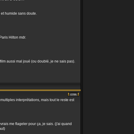
de et humide sans doute.
Paris Hilton mdr.
film aussi mal joué (ou doublé, je ne sais pas).
ultiples interprétations, mais tout le reste est
rais me flageler pour ça, je sais. (j'ai quand
aut)