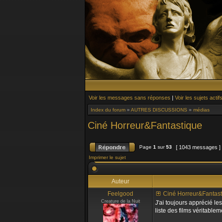
Voir les messages sans réponses
|
Voir les sujets actif
Index du forum
»
AUTRES DISCUSSIONS
»
médias
Ciné Horreur&Fantastique
Page
1
sur
53
[ 1043 messages ]
Imprimer le sujet
Auteur
Feelgood
Ciné Horreur&Fantast
Creature de la Nuit
J'ai toujours apprécié les
liste des films véritable