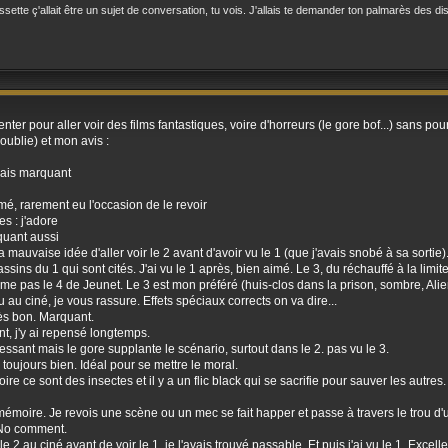
sette ç'allait être un sujet de conversation, tu vois. J'allais te demander ton palmarès des dis
nter pour aller voir des films fantastiques, voire d'horreurs (le gore bof...) sans pou
 oublie) et mon avis :
 mais marquant
imé, rarement eu l'occasion de le revoir
s : j'adore
quant aussi
 la mauvaise idée d'aller voir le 2 avant d'avoir vu le 1 (que j'avais snobé à sa sort
sins du 1 qui sont cités. J'ai vu le 1 après, bien aimé. Le 3, du réchauffé à la limit
aime pas le 4 de Jeunet. Le 3 est mon préféré (huis-clos dans la prison, sombre, Alien
 au ciné, je vous rassure. Effets spéciaux corrects on va dire...
rès bon. Marquant.
t, j'y ai repensé longtemps.
essant mais le gore supplante le scénario, surtout dans le 2. pas vu le 3.
toujours bien. Idéal pour se mettre le moral.
 ce sont des insectes et il y a un flic black qui se sacrifie pour sauver les autres. 
moire. Je revois une scène ou un mec se fait happer et passe à travers le trou d'un 
 No comment.
u le 2 au ciné avant de voir le 1. je l'avais trouvé passable. Et puis j'ai vu le 1. Exce