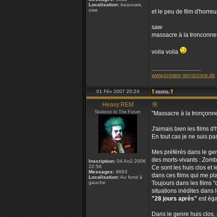
Localisation:
beauvais,
oise
et le peu de film d'horreur
saw
massacre à la tronconn
voila voila
_________________
www.kreator-terrorzone.de
01 Fév 2007 20:24
Heavy REM
Skeleton In The Forum
"Massacre à la tronçonneu
J'aimais bien les films d
En tout cas je ne suis pa
Mes préférés dans le genr
des morts-vivants : Zomb
Inscription:
04 Aoû 2006
22:56
Ce sont les huis clos et l
Messages:
9663
dans ces films qui me pla
Localisation:
Au fond à
gauche
Toujours dans les films 
situations inédites dans 
"28 jours après"
est éga
Dans le genre huis clos,