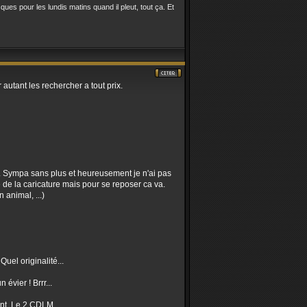
ques pour les lundis matins quand il pleut, tout ça. Et
r autant les rechercher a tout prix.
ie). Sympa sans plus et heureusement je n'ai pas
e de la caricature mais pour se reposer ca va.
 animal, ...)
Quel originalité...
évier ! Brrr...
llent. Le 2 CDLM.