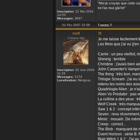
"Moi je croyais que cette cas
toi t'as tout gâché"
Inscription:
22 Mai 2004
14:53
Messages:
3647
01 Fév 2007 22:58
meft
Crimson Idol
Je me laisse facilement te
Les films que j'ai vu (j'en
Carrie : un peu vieillot,
Shining : terrible
Christine : j'avais bien a
John Carpenter's Vampire
Inscription:
02 Juin 2004
11:29
The thing : très bon, mar
Messages:
2174
Trilogie Scream : j'ai eu
Localisation:
Merignac
retenu les noms des assas
Quadrilogie Alien : je n'
Alien Vs Predator : pas vu
La colline a des yeux : t
Wolf Creek : très marquan
Saw 1 & 2 : concept intér
Seven : revu récemment, 
Mimic : mouaih. De mémoire
Creep : correct...
The Blob : marquant de mé
Event Horizon : série B.
Blair Witch 1 & 2 : J'ai v