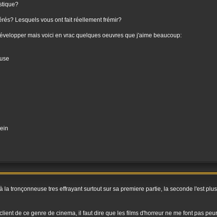
stique?
érés? Lesquels vous ont fait réellement frémir?
développer mais voici en vrac quelques oeuvres que j'aime beaucoup:
euse
ein
 à la tronçonneuse tres effrayant surtout sur sa premiere partie, la seconde l'est
 client de ce genre de cinema, il faut dire que les films d'horreur ne me font pas peu