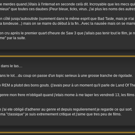
e merdes quand j'étais à l'internat en seconde celà dit. Incroyable que les mecs qu
"mieux" que toutes ces daubes (Peur bleue, ticks, virus...j'ai plus les noms des autres
 côté jusqu'auboutiste (surement dans le même esprit que Bad Taste, mais je n'ai 
a tondeuse...) mais on se marre du début à la fin...Avec la nausée mais on se marre
en cru après le premier quart d'heure de Saw 3 que j'allais pas tenir tout le film, je
e" par la suite.
dans le tas....
ns le lot....du coup on passe d'un topic serieux à une grosse tranche de rigolade.
 REM a plutot des bons gouts. (j'avais peur à un moment qu'il parle de Land Of T
e genre mon frere m'obligait quand j'etais mome à me taper les vendredi 13, les films
j'ai ete obligé d'adherer au genre et depuis regulierement je regarde ce qui sort.
a "classique" je suis extremement critique et j'aime que tres peu de films.