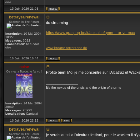
oise
15 Juin 2026 21:03
betrayer/renewal
Skeleton In The Forum
du streaming :
https://www.graspop.be/fr/actualite/gmm ... ur-vrt-max
Inscription:
10 Mai 2004
18:27
Messages:
6022
_________________
Localisation:
beauvais,
oise
www.kreator-terrorzone.de
16 Juin 2026 16:44
noise
Ce mec a floodé, je l'ai vu !
Profite bien! Moi je me concentre sur l'Alcatraz et Wacke
_________________
It's the nexus of the crisis and the origin of storms
Inscription:
14 Mar 2004
20:49
Messages:
25993
Localisation:
Cambrai
16 Juin 2026 23:12
betrayer/renewal
Skeleton In The Forum
je serais aussi a l'alcatraz festival, pour le wacken il n