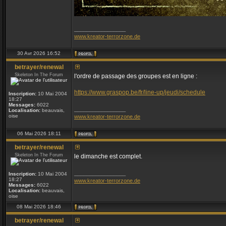
_________________
www.kreator-terrorzone.de
30 Avr 2026 16:52
betrayer/renewal
Skeleton In The Forum
l'ordre de passage des groupes est en ligne :
https://www.graspop.be/fr/line-up/jeudi/schedule
Inscription:
10 Mai 2004
18:27
Messages:
6022
_________________
Localisation:
beauvais,
oise
www.kreator-terrorzone.de
06 Mai 2026 18:11
betrayer/renewal
Skeleton In The Forum
le dimanche est complet.
_________________
Inscription:
10 Mai 2004
18:27
www.kreator-terrorzone.de
Messages:
6022
Localisation:
beauvais,
oise
08 Mai 2026 18:46
betrayer/renewal