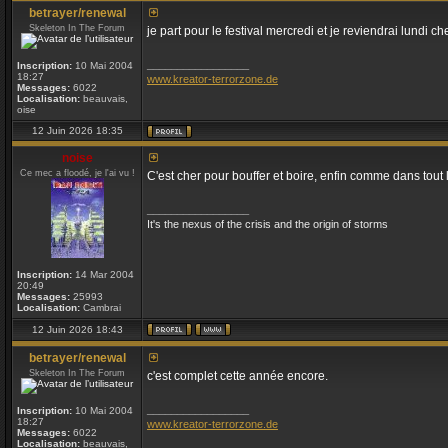
betrayer/renewal
Skeleton In The Forum
je part pour le festival mercredi et je reviendrai lundi ch
_________________
Inscription:
10 Mai 2004
18:27
www.kreator-terrorzone.de
Messages:
6022
Localisation:
beauvais,
oise
12 Juin 2026 18:35
noise
Ce mec a floodé, je l'ai vu !
C'est cher pour bouffer et boire, enfin comme dans tout l
_________________
It's the nexus of the crisis and the origin of storms
Inscription:
14 Mar 2004
20:49
Messages:
25993
Localisation:
Cambrai
12 Juin 2026 18:43
betrayer/renewal
Skeleton In The Forum
c'est complet cette année encore.
_________________
Inscription:
10 Mai 2004
18:27
www.kreator-terrorzone.de
Messages:
6022
Localisation:
beauvais,