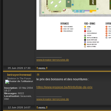
_________________
www.kreator-terrorzone.de
05 Juin 2026 17:30
betrayer/renewal
Skeleton In The Forum
le prix des boissons et des nourritures :
https://www.graspop.be/fr/info/liste-de-prix
Inscription:
10 Mai 2004
18:27
Messages:
6022
_________________
Localisation:
beauvais,
oise
www.kreator-terrorzone.de
12 Juin 2026 14:07