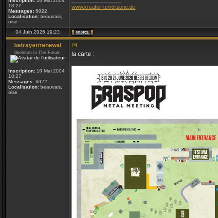
Inscription:
10 Mai 2004
18:27
www.kreator-terrorzone.de
Messages:
6022
Localisation:
beauvais,
oise
04 Juin 2026 19:23
betrayer/renewal
Skeleton In The Forum
la carte :
Inscription:
10 Mai 2004
18:27
Messages:
6022
Localisation:
beauvais,
oise