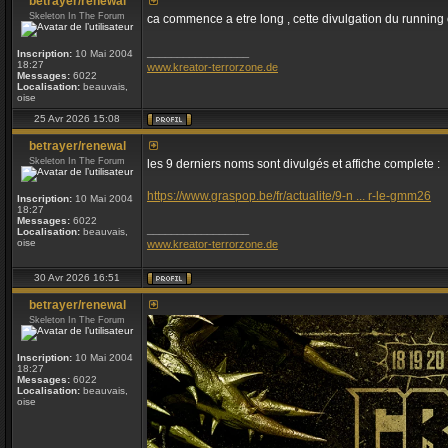
betrayer/renewal
Skeleton In The Forum
ca commence a etre long , cette divulgation du running 
_________________
Inscription:
10 Mai 2004
18:27
www.kreator-terrorzone.de
Messages:
6022
Localisation:
beauvais,
oise
25 Avr 2026 15:08
betrayer/renewal
Skeleton In The Forum
les 9 derniers noms sont divulgés et affiche complete :
https://www.graspop.be/fr/actualite/9-n ... r-le-gmm26
Inscription:
10 Mai 2004
18:27
Messages:
6022
_________________
Localisation:
beauvais,
oise
www.kreator-terrorzone.de
30 Avr 2026 16:51
betrayer/renewal
Skeleton In The Forum
Inscription:
10 Mai 2004
18:27
Messages:
6022
Localisation:
beauvais,
oise