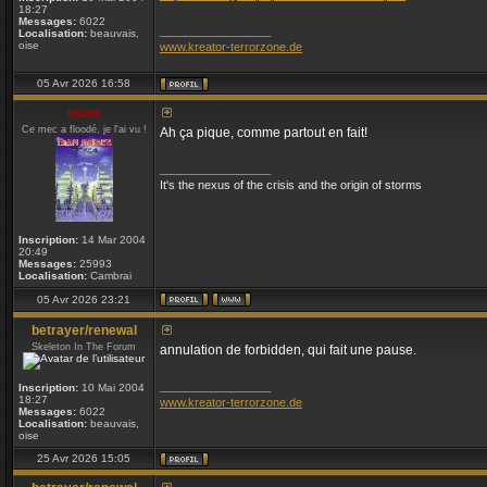
18:27
Messages:
6022
_________________
Localisation:
beauvais,
oise
www.kreator-terrorzone.de
05 Avr 2026 16:58
noise
Ce mec a floodé, je l'ai vu !
Ah ça pique, comme partout en fait!
_________________
It's the nexus of the crisis and the origin of storms
Inscription:
14 Mar 2004
20:49
Messages:
25993
Localisation:
Cambrai
05 Avr 2026 23:21
betrayer/renewal
Skeleton In The Forum
annulation de forbidden, qui fait une pause.
_________________
Inscription:
10 Mai 2004
18:27
www.kreator-terrorzone.de
Messages:
6022
Localisation:
beauvais,
oise
25 Avr 2026 15:05