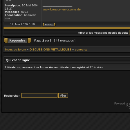
_________________
Inscription:
10 Mai 2004
18:27
www.kreator-terrorzone.de
Messages:
6022
Localisation:
beauvais,
oise
17 Juin 2026 6:18
Afficher les messages postés depuis:
Page
2
sur
3
[ 44 messages ]
Index du forum
»
DISCUSSIONS METALLIQUES
»
concerts
Qui est en ligne
Utilisateurs parcourant ce forum: Aucun utilisateur enregistré et 23 invités
Rechercher:
Powered by
De