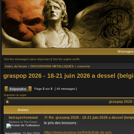
M’enregistr
Voir les messages sans réponses
|
Voir les sujets actifs
Index du forum
»
DISCUSSIONS METALLIQUES
»
concerts
graspop 2026 - 18-21 juin 2026 a dessel (belg
Page
2
sur
3
[ 44 messages ]
Imprimer le sujet
graspop 2026 - 
Auteur
betrayer/renewal
Re: graspop 2026 - 18-21 juin 2026 a dessel (belgi
Skeleton In The Forum
le prix des boissons :
https://www.graspop.be/fr/info/liste-de-prix
Inscription:
10 Mai 2004