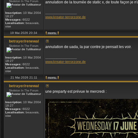
Skeleton In The Forum
annulation de la tournée de static x, de toute façon je 
_________________
Inscription:
10 Mai 2004
18:27
www.kreator-terrorzone.de
Messages:
6022
Localisation:
beauvais,
oise
19 Mai 2026 20:34
betrayer/renewal
Skeleton In The Forum
annulation de uada, la par contre je pensait les voir.
_________________
Inscription:
10 Mai 2004
18:27
www.kreator-terrorzone.de
Messages:
6022
Localisation:
beauvais,
oise
21 Mai 2026 21:11
betrayer/renewal
Skeleton In The Forum
une preparty est prévue le mercredi :
Inscription:
10 Mai 2004
18:27
Messages:
6022
Localisation:
beauvais,
oise