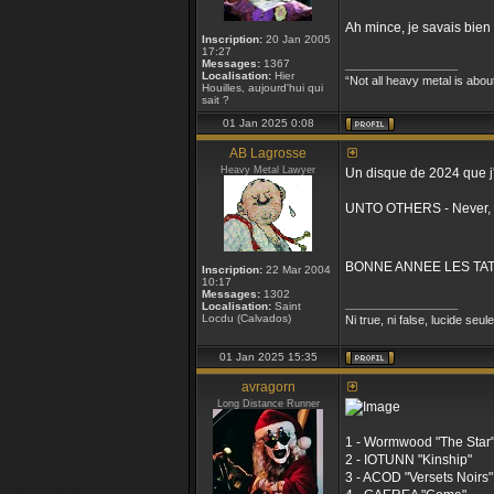
Ah mince, je savais bien 
Inscription:
20 Jan 2005
17:27
Messages:
1367
_________________
Localisation:
Hier
“Not all heavy metal is abou
Houilles, aujourd'hui qui
sait ?
01 Jan 2025 0:08
AB Lagrosse
Heavy Metal Lawyer
Un disque de 2024 que j'ai
UNTO OTHERS - Never, 
BONNE ANNEE LES TAT
Inscription:
22 Mar 2004
10:17
Messages:
1302
_________________
Localisation:
Saint
Locdu (Calvados)
Ni true, ni false, lucide seul
01 Jan 2025 15:35
avragorn
Long Distance Runner
1 - Wormwood "The Star
2 - IOTUNN "Kinship"
3 - ACOD "Versets Noirs"