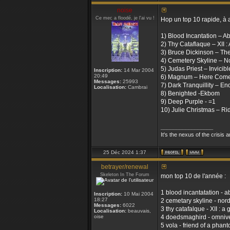
noise
Ce mec a floodé, je l'ai vu !
Hop un top 10 rapide, à a
1) Blood Incantation – A
2) Thy Cataflaque – XII 
3) Bruce Dickinson – Th
4) Cemetery Skyline – N
5) Judas Priest – Invicib
Inscription:
14 Mar 2004
20:49
6) Magnum – Here Come
Messages:
25993
7) Dark Tranquillity – En
Localisation:
Cambrai
8) Benighted -Ekbom
9) Deep Purple - =1
10) Julie Christmas – Ri
_________________
It's the nexus of the crisis 
25 Déc 2024 1:37
betrayer/renewal
Skeleton In The Forum
mon top 10 de l'année :
1 blood incantatation - 
Inscription:
10 Mai 2004
18:27
2 cemetary skyline - nord
Messages:
6022
3 thy catafalque - XII : 
Localisation:
beauvais,
oise
4 doedsmaghird - omniv
5 vola - friend of a phan