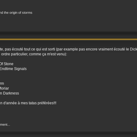
and the origin of storms
e, pas écouté tout ce qui est sorti (par example pas encore vraiment écouté le Dicki
 ordre particulier, comme ça m'est venu):
Of Stone
ndtime Signals
orm
oriar
n Darkness
in d'année à mes tatas préférées!!!
ement...