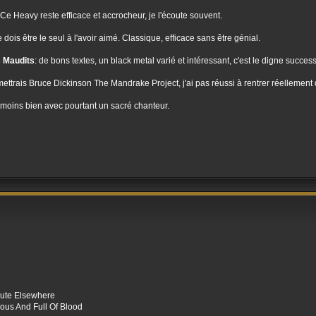
 Ce Heavy reste efficace et accrocheur, je l'écoute souvent.
je dois être le seul à l'avoir aimé. Classique, efficace sans être génial.
 Maudits
: de bons textes, un black metal varié et intéressant, c'est le digne succe
ettrais Bruce Dickinson The Mandrake Project, j'ai pas réussi à rentrer réellement 
 moins bien avec pourtant un sacré chanteur.
lute Elsewhere
lous And Full Of Blood