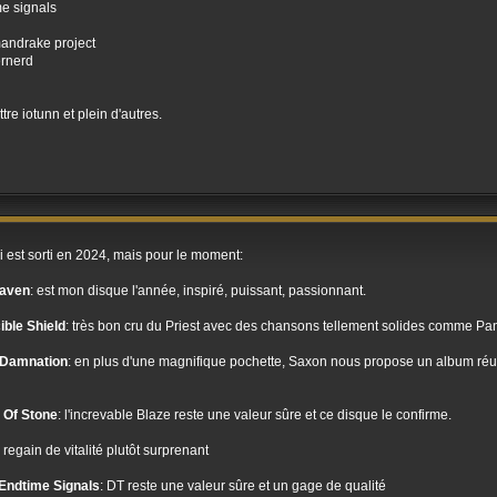
me signals
mandrake project
ernerd
tre iotunn et plein d'autres.
qui est sorti en 2024, mais pour le moment:
aven
: est mon disque l'année, inspiré, puissant, passionnant.
ble Shield
: très bon cru du Priest avec des chansons tellement solides comme Pani
 Damnation
: en plus d'une magnifique pochette, Saxon nous propose un album réus
 Of Stone
: l'increvable Blaze reste une valeur sûre et ce disque le confirme.
 regain de vitalité plutôt surprenant
ndtime Signals
: DT reste une valeur sûre et un gage de qualité