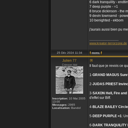
6 dark tranquility - endti
7 deep purple - =1
8 bruce dickinson - the 
9 devin townsend - pow
10 benighted - ekbom
j'aurais aussi bien pu met
_________________
www.kreator-terrorzone.de
25 Déc 2024 11:34
Julien 77
Crimson Idol
Il faut que je revois ce 
1-
GRAND MAGUS Sunr
2-
JUDAS PRIEST Invinci
3-
SAXON Hell, Fire and
d'effet sur Biff.
Inscription:
10 Mai 2005
13:00
Messages:
2965
4-
BLAZE BAILEY Circle
Localisation:
Bandol
5-
DEEP PURPLE =1
: Un
6-
DARK TRANQUILITY E