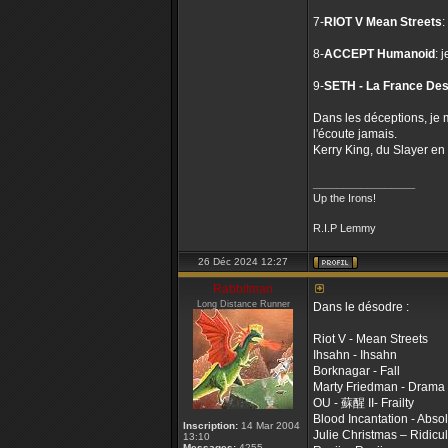
7-
RIOT V Mean Streets
:
8-
ACCEPT Humanoid
: 
9-
SETH - La France Des
Dans les déceptions, je m
l'écoute jamais.
Kerry King, du Slayer en
_________________
Up the Irons!
R.I.P Lemmy
26 Déc 2024 12:27
Rabbitman
Long Distance Runner
Dans le désodre :
Riot V - Mean Streets
Ihsahn - Ihsahn
Borknagar - Fall
Marty Friedman - Drama
OU - 蘇醒 II- Frailty
Blood Incantation - Abso
Inscription:
14 Mar 2004
Julie Christmas – Ridicu
13:10
Messages:
4255