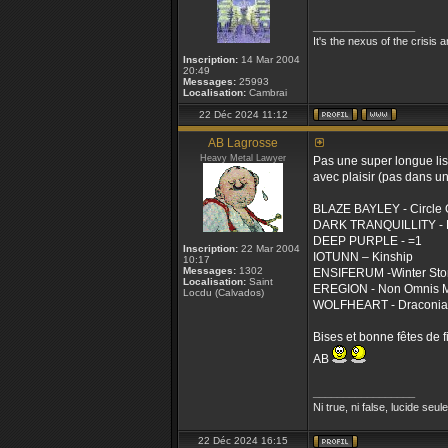
_________________
It's the nexus of the crisis 
Inscription:
14 Mar 2004
20:49
Messages:
25993
Localisation:
Cambrai
22 Déc 2024 11:12
AB Lagrosse
Heavy Metal Lawyer
Pas une super longue list
avec plaisir (pas dans un
BLAZE BAYLEY - Circle 
DARK TRANQUILLITY - E
DEEP PURPLE - =1
Inscription:
22 Mar 2004
IOTUNN – Kinship
10:17
Messages:
1302
ENSIFERUM -Winter St
Localisation:
Saint
EREGION - Non Omnis M
Locdu (Calvados)
WOLFHEART - Draconia
Bises et bonne fêtes de f
AB
_________________
Ni true, ni false, lucide seul
22 Déc 2024 16:15