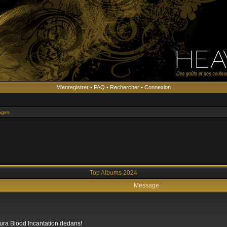
M’enregistrer
•
FAQ
•
Rechercher
•
Connexion
s
ages
Top Albums 2024
Message
 aura Blood Incantation dedans!