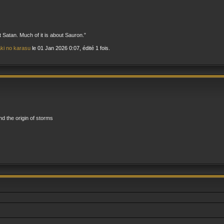
t Satan. Much of it is about Sauron.”
ki no karasu
le 01 Jan 2026 0:07, édité 1 fois.
and the origin of storms