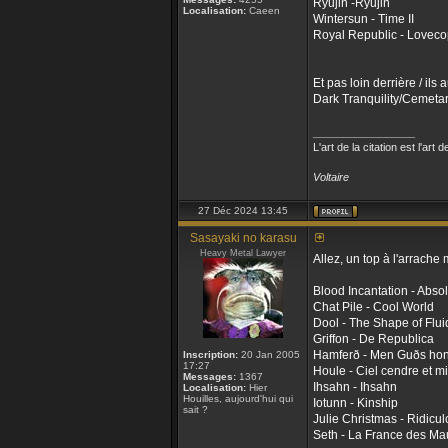
Ryujin -Ryujin
Localisation:
Caeen
Wintersun - Time II
Royal Republic - Lovec
Et pas loin derrière / ils a
Dark Tranquility/Cemetar
_________________
L'art de la citation est l'ar
Voltaire
27 Déc 2024 13:45
Sasayaki no karasu
Heavy Metal Lawyer
Allez, un top à l'arrache
Blood Incantation - Abso
Chat Pile - Cool World
Dool - The Shape of Fluid
Griffon - De Republica
Hamferð - Men Guðs hond
Inscription:
20 Jan 2005
17:27
Houle - Ciel cendre et m
Messages:
1367
Ihsahn - Ihsahn
Localisation:
Hier
Houilles, aujourd'hui qui
Iotunn - Kinship
sait ?
Julie Christmas - Ridicul
Seth - La France des Ma