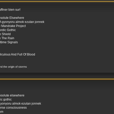
ffiner bien sur!
bsolute Elsewhere
: A gyonyoru almok ezutan jonnek
e Mandrake Project
ordic Gothic
le Shield
 The Rain
dtime Signals
diculous And Full Of Blood
and the origin of storms
absolute elsewhere
ic gothic
a gyonyoru almok ezutan jonnek
erse consciousness
tom