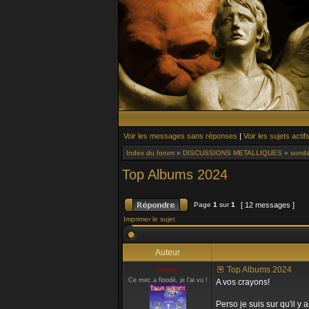
Voir les messages sans réponses
|
Voir les sujets actif
Index du forum
»
DISCUSSIONS METALLIQUES
»
sond
Top Albums 2024
Page
1
sur
1
[ 12 messages ]
Imprimer le sujet
Auteur
noise
Top Albums 2024
Ce mec a floodé, je l'ai vu !
A vos crayons!
Perso je suis sur qu'il y