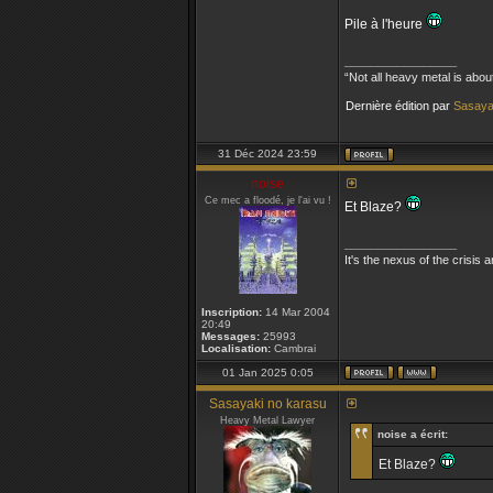
Pile à l'heure
_________________
“Not all heavy metal is abou
Dernière édition par
Sasaya
31 Déc 2024 23:59
noise
Ce mec a floodé, je l'ai vu !
Et Blaze?
_________________
It's the nexus of the crisis 
Inscription:
14 Mar 2004
20:49
Messages:
25993
Localisation:
Cambrai
01 Jan 2025 0:05
Sasayaki no karasu
Heavy Metal Lawyer
noise a écrit:
Et Blaze?