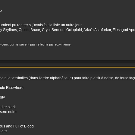
op
uraient pu rentrer si j'avais fait la liste un autre jour :
y Skylines, Opeth, Bruce, Crypt Sermon, Octoploid, Arka'n Asraforkor, Fleshgod Apoc
t de ceux qui ne savent pas réfléchir par eux-même.
 metal et assimilés (dans l'ordre alphabétique) pour faire plaisir à noise, de toute f
lute Elsewhere
ity
 er sterk
isère noire
ous and Full of Blood
udits