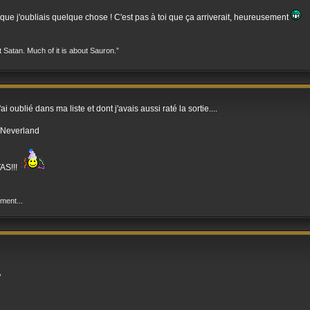
que j'oubliais quelque chose ! C'est pas à toi que ça arriverait, heureusement
t Satan. Much of it is about Sauron.”
 oublié dans ma liste et dont j'avais aussi raté la sortie....
Neverland
AS!!!
ement...
"