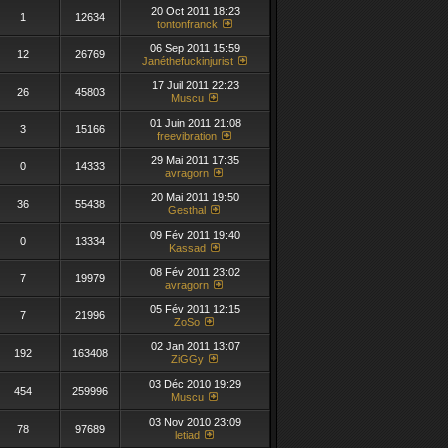
20 Oct 2011 18:23
1
12634
tontonfranck
06 Sep 2011 15:59
12
26769
Janéthefuckinjurist
17 Juil 2011 22:23
26
45803
Muscu
01 Juin 2011 21:08
3
15166
freevibration
29 Mai 2011 17:35
0
14333
avragorn
20 Mai 2011 19:50
36
55438
Gesthal
09 Fév 2011 19:40
0
13334
Kassad
08 Fév 2011 23:02
7
19979
avragorn
05 Fév 2011 12:15
7
21996
ZoSo
02 Jan 2011 13:07
192
163408
ZiGGy
03 Déc 2010 19:29
454
259996
Muscu
03 Nov 2010 23:09
78
97689
letiad