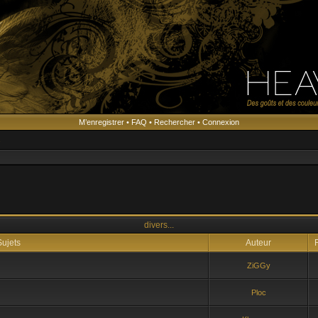
M’enregistrer
•
FAQ
•
Rechercher
•
Connexion
s
divers...
ujets
Auteur
R
ZiGGy
Ploc