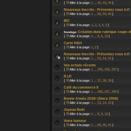
[
Aller à la page:
1
...
42
,
43
,
44
]
Nouveaux Inscrits - Présentez vous ici!! 
[
Aller à la page:
1
...
58
,
59
,
60
]
IRC
[
Aller à la page:
1
,
2
,
3
,
4
,
5
]
Création dune rubrique coups 
Sondage:
[
Aller à la page:
1
...
8
,
9
,
10
]
Carte H&H
[
Aller à la page:
1
,
2
]
Nouveaux Inscrits - Présentez vous ici!!
[
Aller à la page:
1
...
53
,
54
,
55
]
Vos achats récents
[
Aller à la page:
1
...
295
,
296
,
297
]
R.I.P.
[
Aller à la page:
1
...
37
,
38
,
39
]
Café du commerce II
[
Aller à la page:
1
...
286
,
287
,
288
]
Bonne Année 2026! (Since 2008)
[
Aller à la page:
1
...
13
,
14
,
15
]
Joyeux Noël
[
Aller à la page:
1
...
8
,
9
,
10
]
Votre humeur
[
Aller à la page:
1
...
89
,
90
,
91
]