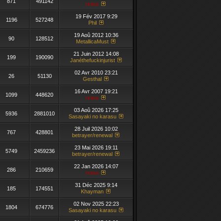
871
491142
noise
19 Fév 2017 9:29
1196
527248
Phil
19 Aoû 2012 10:36
90
128512
MetallicaMust
21 Juin 2012 14:08
199
190090
Janéthefuckinjurist
02 Avr 2010 23:21
26
51130
Gesthal
16 Avr 2007 19:21
1099
448620
noise
03 Aoû 2026 17:25
5936
2881010
Sasayaki no karasu
28 Juil 2026 10:02
767
428801
betrayer/renewal
23 Mai 2026 19:11
5749
2459236
betrayer/renewal
22 Jan 2026 14:07
286
210659
noise
31 Déc 2025 9:14
185
174551
Khayman
02 Nov 2025 22:23
1804
674776
Sasayaki no karasu