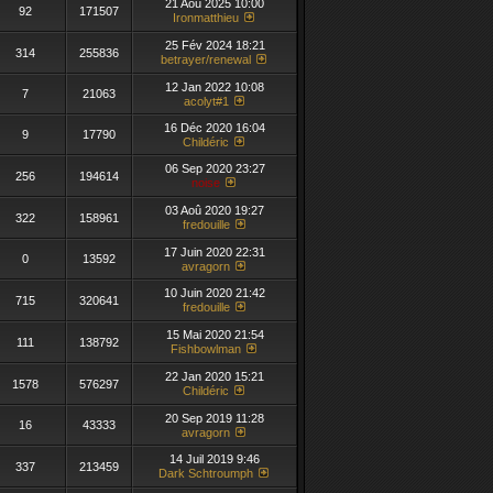
21 Aoû 2025 10:00
92
171507
Ironmatthieu
25 Fév 2024 18:21
314
255836
betrayer/renewal
12 Jan 2022 10:08
7
21063
acolyt#1
16 Déc 2020 16:04
9
17790
Childéric
06 Sep 2020 23:27
256
194614
noise
03 Aoû 2020 19:27
322
158961
fredouille
17 Juin 2020 22:31
0
13592
avragorn
10 Juin 2020 21:42
715
320641
fredouille
15 Mai 2020 21:54
111
138792
Fishbowlman
22 Jan 2020 15:21
1578
576297
Childéric
20 Sep 2019 11:28
16
43333
avragorn
14 Juil 2019 9:46
337
213459
Dark Schtroumph