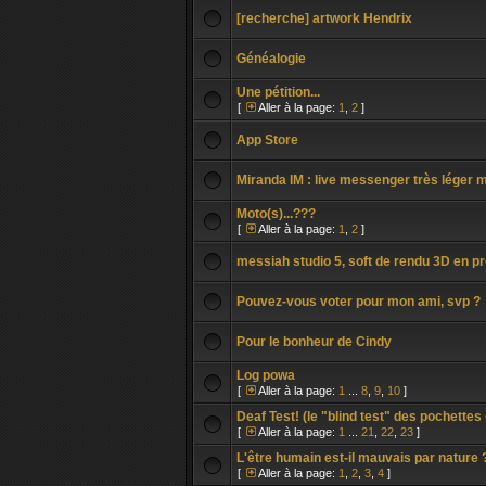
[recherche] artwork Hendrix
Généalogie
Une pétition...
[
Aller à la page:
1
,
2
]
App Store
Miranda IM : live messenger très léger m
Moto(s)...???
[
Aller à la page:
1
,
2
]
messiah studio 5, soft de rendu 3D en p
Pouvez-vous voter pour mon ami, svp ?
Pour le bonheur de Cindy
Log powa
[
Aller à la page:
1
...
8
,
9
,
10
]
Deaf Test! (le "blind test" des pochettes
[
Aller à la page:
1
...
21
,
22
,
23
]
L'être humain est-il mauvais par nature 
[
Aller à la page:
1
,
2
,
3
,
4
]