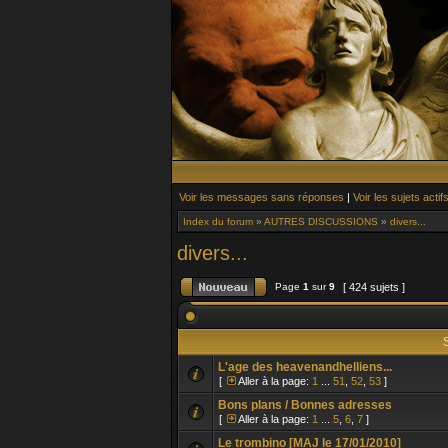
Voir les messages sans réponses
|
Voir les sujets actif
Index du forum
»
AUTRES DISCUSSIONS
»
divers...
divers...
Page
1
sur
9
[ 424 sujets ]
S
L'age des heavenandhelliens...
[
Aller à la page:
1
...
51
,
52
,
53
]
Bons plans / Bonnes adresses
[
Aller à la page:
1
...
5
,
6
,
7
]
Le trombino [MAJ le 17/01/2010]