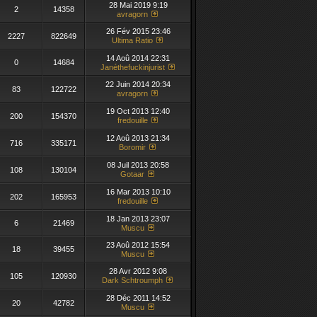
28 Mai 2019 9:19
2
14358
avragorn
26 Fév 2015 23:46
2227
822649
Ultima Ratio
14 Aoû 2014 22:31
0
14684
Janéthefuckinjurist
22 Juin 2014 20:34
83
122722
avragorn
19 Oct 2013 12:40
200
154370
fredouille
12 Aoû 2013 21:34
716
335171
Boromir
08 Juil 2013 20:58
108
130104
Gotaar
16 Mar 2013 10:10
202
165953
fredouille
18 Jan 2013 23:07
6
21469
Muscu
23 Aoû 2012 15:54
18
39455
Muscu
28 Avr 2012 9:08
105
120930
Dark Schtroumph
28 Déc 2011 14:52
20
42782
Muscu