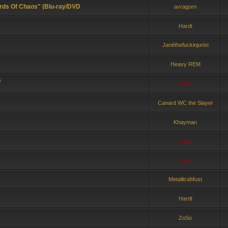
ds Of Chaos" (Blu-ray/DVD
avragorn
Hardt
Janéthefuckinjurist
Heavy REM
s
noise
Canard WC the Slayer
Khayman
noise
noise
MetallicaMust
Hardt
ZoSo