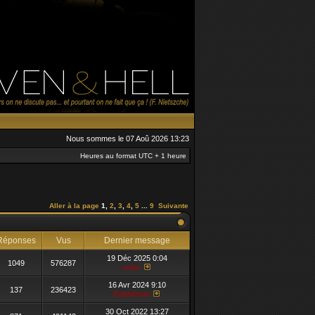
Nous sommes le 07 Aoû 2026 13:23
Heures au format UTC + 1 heure
Aller à la page
1
,
2
,
3
,
4
,
5
...
9
Suivante
éponses
Vus
Dernier message
19 Déc 2025 0:04
1049
576287
noise
16 Avr 2024 9:10
137
236423
Rabbitman
30 Oct 2022 13:27