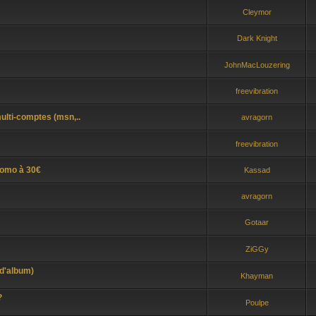
Cleymor
Dark Knight
JohnMacLouzering
freevibration
ulti-comptes (msn,..
avragorn
freevibration
romo à 30€
Kassad
avragorn
Gotaar
ZiGGy
 d'album)
Khayman
?
Poulpe