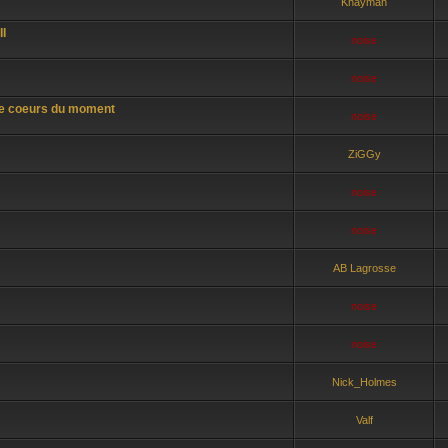
Khayman
II
noise
noise
de coeurs du moment
noise
ZiGGy
noise
noise
AB Lagrosse
noise
noise
Nick_Holmes
Valf