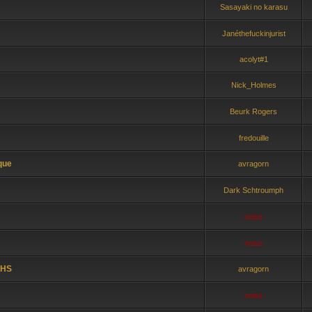
Sasayaki no karasu
Janéthefuckinjurist
acolyt#1
Nick_Holmes
Beurk Rogers
fredouille
ique
avragorn
Dark Schtroumph
noise
noise
 HS
avragorn
noise