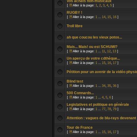
Vos achats non-musicaux
[
Aller à la page:
1
,
2
,
3
,
4
,
5
]
RUGBY !
[
Aller à la page:
1
...
14
,
15
,
16
]
Troll libre
ah que coucou les vieux potos...
Mais... Mais! ou est SCHUMI?
[
Aller à la page:
1
...
11
,
12
,
13
]
Un aperçu de votre cdthèque...
[
Aller à la page:
1
...
15
,
16
,
17
]
Pétition pour un avenir de la vidéo phys
Blind test
[
Aller à la page:
1
...
34
,
35
,
36
]
500 Connards...
[
Aller à la page:
1
...
4
,
5
,
6
]
Legislatives et politique en générale
[
Aller à la page:
1
...
77
,
78
,
79
]
Attention : vagues de blu-rays devenant
Tour de France
[
Aller à la page:
1
...
15
,
16
,
17
]