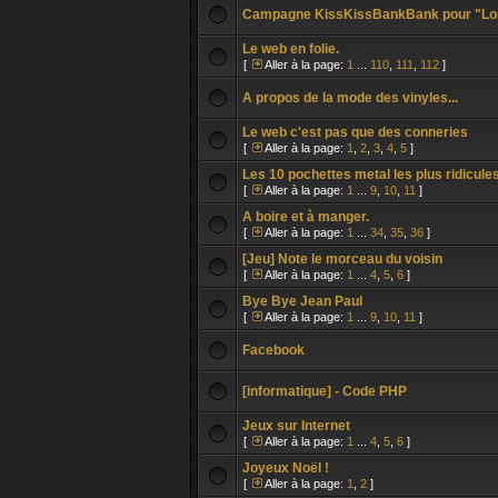
Campagne KissKissBankBank pour "Lor
Le web en folie.
[
Aller à la page:
1
...
110
,
111
,
112
]
A propos de la mode des vinyles...
Le web c'est pas que des conneries
[
Aller à la page:
1
,
2
,
3
,
4
,
5
]
Les 10 pochettes metal les plus ridicule
[
Aller à la page:
1
...
9
,
10
,
11
]
A boire et à manger.
[
Aller à la page:
1
...
34
,
35
,
36
]
[Jeu] Note le morceau du voisin
[
Aller à la page:
1
...
4
,
5
,
6
]
Bye Bye Jean Paul
[
Aller à la page:
1
...
9
,
10
,
11
]
Facebook
[informatique] - Code PHP
Jeux sur Internet
[
Aller à la page:
1
...
4
,
5
,
6
]
Joyeux Noël !
[
Aller à la page:
1
,
2
]