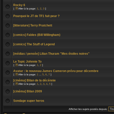
Rocky 6
[
Aller à la page:
1
,
2
,
3
]
Pourquoi le JT de TF1 fait peur ?
[litterature] Terry Pratchett
[comics] Fables (Bill Willingham)
[comics] The Stuff of Legend
[médias / pensée] Lilian Thuram "Mes étoiles noires"
Le Topic Johnnie To
[
Aller à la page:
1
,
2
]
Avatar : le nouveau James Cameron prévu pour décembre
[
Aller à la page:
1
...
5
,
6
,
7
]
[cinéma] Bilan de la décénnie
[
Aller à la page:
1
,
2
,
3
,
4
,
5
]
[cinéma] Bilan 2009
Sondage super heros
Afficher les sujets postés depuis: