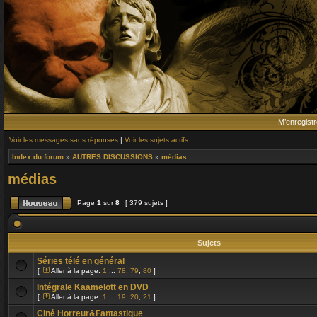
M’enregistr
Voir les messages sans réponses
|
Voir les sujets actifs
Index du forum
»
AUTRES DISCUSSIONS
»
médias
médias
Page
1
sur
8
[ 379 sujets ]
Sujets
Séries télé en général
[
Aller à la page:
1
...
78
,
79
,
80
]
Intégrale Kaamelott en DVD
[
Aller à la page:
1
...
19
,
20
,
21
]
Ciné Horreur&Fantastique