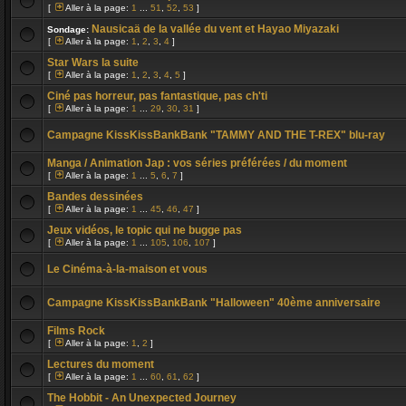
[
Aller à la page:
1
...
51
,
52
,
53
]
Nausicaä de la vallée du vent et Hayao Miyazaki
Sondage:
[
Aller à la page:
1
,
2
,
3
,
4
]
Star Wars la suite
[
Aller à la page:
1
,
2
,
3
,
4
,
5
]
Ciné pas horreur, pas fantastique, pas ch'ti
[
Aller à la page:
1
...
29
,
30
,
31
]
Campagne KissKissBankBank "TAMMY AND THE T-REX" blu-ray
Manga / Animation Jap : vos séries préférées / du moment
[
Aller à la page:
1
...
5
,
6
,
7
]
Bandes dessinées
[
Aller à la page:
1
...
45
,
46
,
47
]
Jeux vidéos, le topic qui ne bugge pas
[
Aller à la page:
1
...
105
,
106
,
107
]
Le Cinéma-à-la-maison et vous
Campagne KissKissBankBank "Halloween" 40ème anniversaire
Films Rock
[
Aller à la page:
1
,
2
]
Lectures du moment
[
Aller à la page:
1
...
60
,
61
,
62
]
The Hobbit - An Unexpected Journey