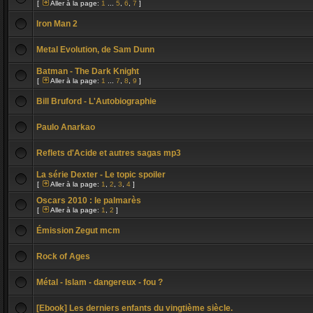
[
Aller à la page:
1
...
5
,
6
,
7
]
Iron Man 2
Metal Evolution, de Sam Dunn
Batman - The Dark Knight
[
Aller à la page:
1
...
7
,
8
,
9
]
Bill Bruford - L'Autobiographie
Paulo Anarkao
Reflets d'Acide et autres sagas mp3
La série Dexter - Le topic spoiler
[
Aller à la page:
1
,
2
,
3
,
4
]
Oscars 2010 : le palmarès
[
Aller à la page:
1
,
2
]
Émission Zegut mcm
Rock of Ages
Métal - Islam - dangereux - fou ?
[Ebook] Les derniers enfants du vingtième siècle.