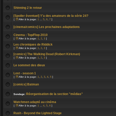
Shinning 2 le retour
[Spoiler éventuel] Y'a des amateurs de la série 24?
[
Aller à la page:
1
...
5
,
6
,
7
]
[cinema/comics] Les prochaines adaptations
Cinema : Top/Flop 2010
[
Aller à la page:
1
,
2
,
3
]
Les chroniques de Riddick
[
Aller à la page:
1
,
2
,
3
]
[comics] The Walking Dead (Robert Kirkman)
[
Aller à la page:
1
,
2
,
3
]
Le sommet des dieux
Lost - season 1
[
Aller à la page:
1
,
2
,
3
,
4
,
5
]
[comics] Batman
Réorganisation de la section "médias"
Sondage:
Watchmen adapté au cinéma
[
Aller à la page:
1
...
4
,
5
,
6
]
Rush - Beyond the Lighted Stage