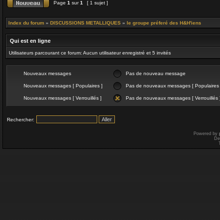
Page
1
sur
1
[ 1 sujet ]
Index du forum
»
DISCUSSIONS METALLIQUES
»
le groupe préferé des H&H'iens
Qui est en ligne
Utilisateurs parcourant ce forum: Aucun utilisateur enregistré et 5 invités
Nouveaux messages
Pas de nouveau message
Nouveaux messages [ Populaires ]
Pas de nouveaux messages [ Populaires 
Nouveaux messages [ Verrouillés ]
Pas de nouveaux messages [ Verrouillés 
Rechercher:
Powered by
De