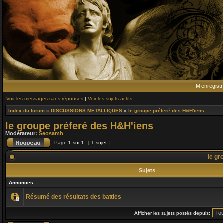
M’enregistr
Voir les messages sans réponses
|
Voir les sujets actifs
Index du forum
»
DISCUSSIONS METALLIQUES
»
le groupe préferé des H&H'iens
le groupe préferé des H&H'iens
Modérateur:
Seosamh
Page
1
sur
1
[ 1 sujet ]
le gr
Sujets
Annonces
Résumé des résultats des battles
Afficher les sujets postés depuis: