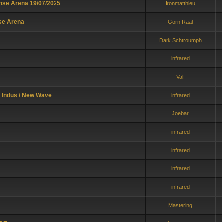
nse Arena 19/07/2025
Ironmatthieu
nse Arena
Gorn Raal
Dark Schtroumph
infrared
Valf
/ Indus / New Wave
infrared
Joebar
infrared
infrared
infrared
infrared
Mastering