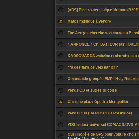
[VDS] Electro-acoustique Norman B20E 
Matos musique à vendre
The Acolyts cherche son nouveau Bassi
// ANNONCE // Ch. BATTEUR sur TOUL
KAOSGUARDS webzine recherche des ch
Y'a des fans de vélo par ici ?
Commande groupée EMP / Holy Record
Vends CD et autres bricoles
Cherche place Opeth à Montpellier
Vends CDs (Dead Can Dance inside)
VDS lecteur universel CD/SACD/DVD-A
Quel modèle de GPS pour voiture choisir
[
Aller à la page:
1
,
2
]