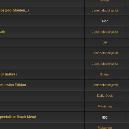
stello, Maiden...)
Janéthefuckinjurist
Alice
soir
Janéthefuckinjurist
Valf
Janéthefuckinjurist
Janéthefuckinjurist
eur nature)
Gotaar
mersion Edition
Janéthefuckinjurist
Daffy Duck
Mastering
pécialiste Black Metal
ggg
Mastering