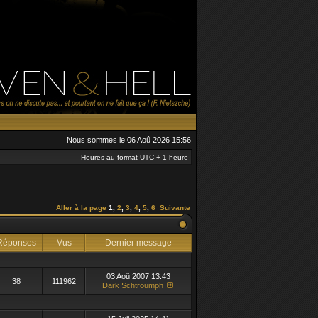
Nous sommes le 06 Aoû 2026 15:56
Heures au format UTC + 1 heure
Aller à la page
1
,
2
,
3
,
4
,
5
,
6
Suivante
éponses
Vus
Dernier message
03 Aoû 2007 13:43
38
111962
Dark Schtroumph