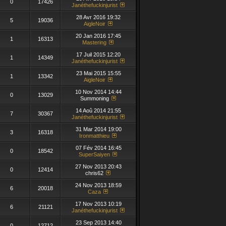
0
17426
Janéthefuckinjurist
28 Avr 2016 19:32
5
19036
AigleNoir
20 Jan 2016 17:45
1
16313
Mastering
17 Juil 2015 12:20
1
14349
Janéthefuckinjurist
23 Mai 2015 15:55
1
13342
AigleNoir
10 Nov 2014 14:44
0
13029
Summoning
14 Aoû 2014 21:55
7
30367
Janéthefuckinjurist
31 Mar 2014 19:00
3
16318
Ironmatthieu
07 Fév 2014 16:45
0
18542
SuperSaiyen
27 Nov 2013 20:43
0
12414
chris62
24 Nov 2013 18:59
6
20018
Caza
17 Nov 2013 10:19
6
21121
Janéthefuckinjurist
23 Sep 2013 14:40
0
12712