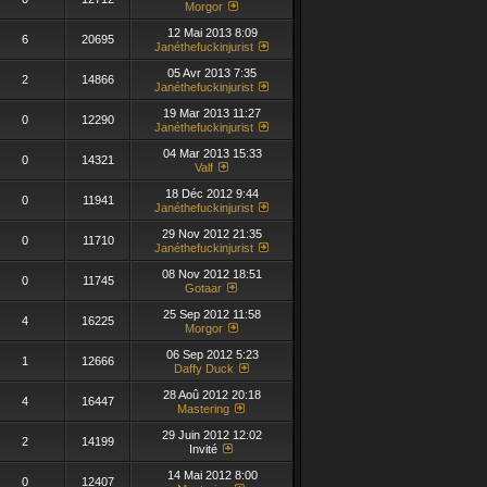
Morgor
12 Mai 2013 8:09
6
20695
Janéthefuckinjurist
05 Avr 2013 7:35
2
14866
Janéthefuckinjurist
19 Mar 2013 11:27
0
12290
Janéthefuckinjurist
04 Mar 2013 15:33
0
14321
Valf
18 Déc 2012 9:44
0
11941
Janéthefuckinjurist
29 Nov 2012 21:35
0
11710
Janéthefuckinjurist
08 Nov 2012 18:51
0
11745
Gotaar
25 Sep 2012 11:58
4
16225
Morgor
06 Sep 2012 5:23
1
12666
Daffy Duck
28 Aoû 2012 20:18
4
16447
Mastering
29 Juin 2012 12:02
2
14199
Invité
14 Mai 2012 8:00
0
12407