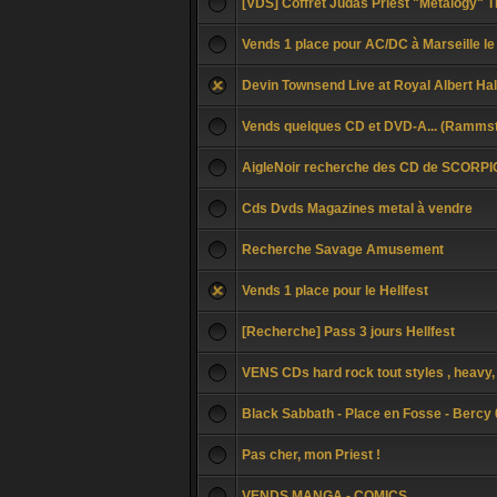
[VDS] Coffret Judas Priest "Metalogy" 
Vends 1 place pour AC/DC à Marseille le
Devin Townsend Live at Royal Albert H
Vends quelques CD et DVD-A... (Rammste
AigleNoir recherche des CD de SCORP
Cds Dvds Magazines metal à vendre
Recherche Savage Amusement
Vends 1 place pour le Hellfest
[Recherche] Pass 3 jours Hellfest
VENS CDs hard rock tout styles , heavy,
Black Sabbath - Place en Fosse - Bercy 
Pas cher, mon Priest !
VENDS MANGA - COMICS