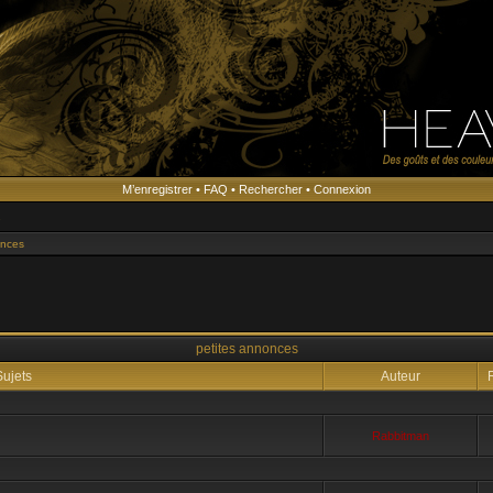
M’enregistrer
•
FAQ
•
Rechercher
•
Connexion
s
onces
petites annonces
ujets
Auteur
R
Rabbitman