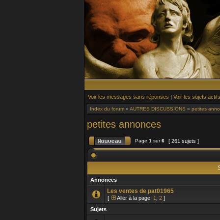
Voir les messages sans réponses
|
Voir les sujets actif
Index du forum
»
AUTRES DISCUSSIONS
»
petites ann
petites annonces
Page
1
sur
6
[ 261 sujets ]
S
Annonces
Les ventes de pat01965
[
Aller à la page:
1
,
2
]
Sujets