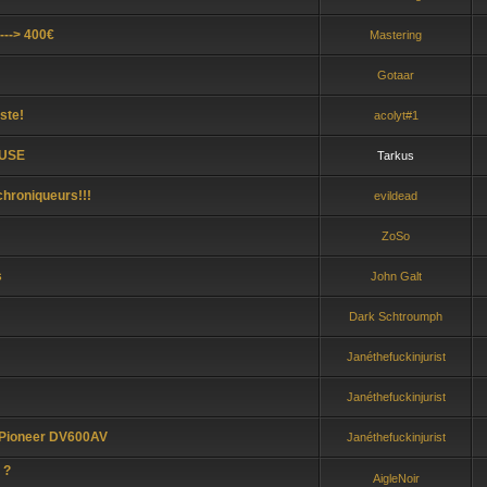
---> 400€
Mastering
Gotaar
ste!
acolyt#1
OUSE
Tarkus
roniqueurs!!!
evildead
ZoSo
s
John Galt
Dark Schtroumph
Janéthefuckinjurist
Janéthefuckinjurist
 Pioneer DV600AV
Janéthefuckinjurist
 ?
AigleNoir