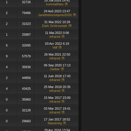
15 Juil 2025 14:41
1
32726
Ironmatthieu
24 Aoû 2023 13:47
2
79486
Janéthefuckinjurist2020
31 Mai 2022 10:26
2
31023
Dark Schtroumph
11 Mai 2022 0:06
1
25887
infrared
03 Avr 2022 6:19
5
32695
Valf
26 Mai 2021 22:50
9
57579
infrared
06 Sep 2020 17:13
4
35836
Joebar
11 Juin 2018 17:43
2
44856
infrared
25 Mar 2018 20:35
4
43425
infrared
15 Mar 2017 23:00
0
35960
infrared
03 Mar 2017 19:41
0
32128
infrared
17 Jan 2017 18:52
0
29660
Mastering
29 Avr 2016 13:54