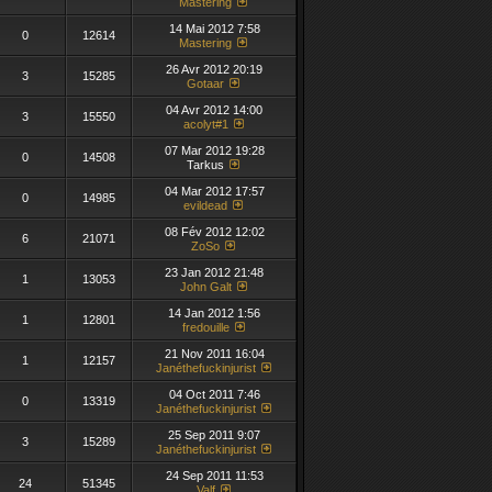
Mastering
14 Mai 2012 7:58
0
12614
Mastering
26 Avr 2012 20:19
3
15285
Gotaar
04 Avr 2012 14:00
3
15550
acolyt#1
07 Mar 2012 19:28
0
14508
Tarkus
04 Mar 2012 17:57
0
14985
evildead
08 Fév 2012 12:02
6
21071
ZoSo
23 Jan 2012 21:48
1
13053
John Galt
14 Jan 2012 1:56
1
12801
fredouille
21 Nov 2011 16:04
1
12157
Janéthefuckinjurist
04 Oct 2011 7:46
0
13319
Janéthefuckinjurist
25 Sep 2011 9:07
3
15289
Janéthefuckinjurist
24 Sep 2011 11:53
24
51345
Valf