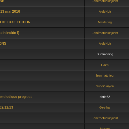
TBE
Janéthefuckinjurist
 13 mai 2016
AigleNoir
all DELUXE EDITION
Mastering
in inside !)
Janéthefuckinjurist
IONS
AigleNoir
Summoning
Caza
Ironmatthieu
SuperSaiyen
 melodique prog ect
chris62
02/12/13
Gesthal
Janéthefuckinjurist
Morgor