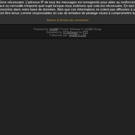
jugeons nécessaire. L’adresse IP de tous les messages est enregistrée pour aider au renforc
ou verrouille n’importe quel sujet lorsque nous estimons que cela est nécessaire. En tant q
stockées dans notre base de données. Bien que ces informations ne soient pas diffusées à u
t être tenus comme responsables en cas de tentative de piratage visant à compromettre l
Retour à l’écran de connexion
Powered by
phpBB
® Forum Software © phpBB Group
Designed by
STSoftware
for
PTF
.
Traduction par:
phpBB-fr.com