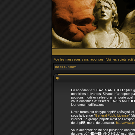
Voir les messages sans réponses
|
Voir les sujets actif
Index du forum
En accédant à “HEAVEN AND HELL” (désigné 
conditions suivantes. Si vous n’acceptez p
pouvons modifier celles-ci à n’importe quel 
vous continuez d’utiliser “HEAVEN AND HEL
jour et/ou modifications.
Notre forum est de type phpBB (désigné ici p
sous la licence “
General Public License
” (d
internet. Le groupe phpBB n’est pas respo
de phpBB, merci de consulter:
http://www.p
Vous acceptez de ne pas publier de contenu 
du pays où “HEAVEN AND HELL” est hébergé o