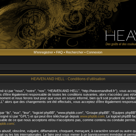
M’enregistrer
•
FAQ
•
Rechercher
•
Connexion
s
HEAVEN AND HELL - Conditions d’utilisation
ici par “nous”, “notre”, “nos”, “HEAVEN AND HELL”, “http://heavenandhell.fr”), vous accep
as d’être légalement responsable de toutes les conditions suivantes, alors n’accédez pas e
moment et nous ferons tout pour que vous en soyez informé, bien qu’il soit prudent de vérifie
L” alors que des changements ont été effectués, vous acceptez d’être légalement responsab
ar “ils”, “eux”, “leur”, “logiciel phpBB”, “www.phpbb.com”, “Groupe phpBB”, “Equipes phpBB”) 
ésigné ici par “GPL”) et qui peut être téléchargé depuis
www.phpbb.com
. Le logiciel phpBB f
nsable de ce que nous acceptons et/ou n’acceptons pas, comme contenu ou conduite permis. 
hpbb.com/
.
abusif, obscène, vulgaire, diffamatoire, choquant, menaçant, à caractère sexuel ou autre qui
u les lois internationales. Le faire peut vous mener à un bannissement immédiat et permane