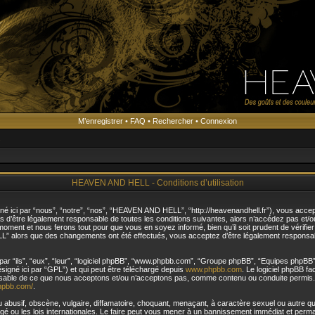
M’enregistrer
•
FAQ
•
Rechercher
•
Connexion
s
HEAVEN AND HELL - Conditions d’utilisation
ici par “nous”, “notre”, “nos”, “HEAVEN AND HELL”, “http://heavenandhell.fr”), vous accep
as d’être légalement responsable de toutes les conditions suivantes, alors n’accédez pas e
moment et nous ferons tout pour que vous en soyez informé, bien qu’il soit prudent de vérifie
L” alors que des changements ont été effectués, vous acceptez d’être légalement responsab
ar “ils”, “eux”, “leur”, “logiciel phpBB”, “www.phpbb.com”, “Groupe phpBB”, “Equipes phpBB”) 
ésigné ici par “GPL”) et qui peut être téléchargé depuis
www.phpbb.com
. Le logiciel phpBB f
nsable de ce que nous acceptons et/ou n’acceptons pas, comme contenu ou conduite permis. 
hpbb.com/
.
abusif, obscène, vulgaire, diffamatoire, choquant, menaçant, à caractère sexuel ou autre qui
u les lois internationales. Le faire peut vous mener à un bannissement immédiat et permane