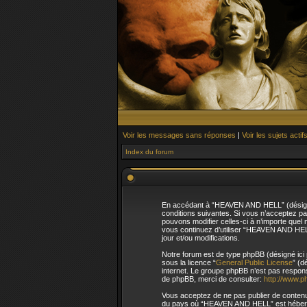
Voir les messages sans réponses
|
Voir les sujets actif
Index du forum
En accédant à “HEAVEN AND HELL” (désigné 
conditions suivantes. Si vous n’acceptez p
pouvons modifier celles-ci à n’importe quel 
vous continuez d’utiliser “HEAVEN AND HEL
jour et/ou modifications.
Notre forum est de type phpBB (désigné ici p
sous la licence “
General Public License
” (d
internet. Le groupe phpBB n’est pas respo
de phpBB, merci de consulter:
http://www.p
Vous acceptez de ne pas publier de contenu 
du pays où “HEAVEN AND HELL” est hébergé o