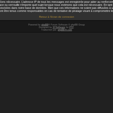
jugeons nécessaire. L’adresse IP de tous les messages est enregistrée pour aider au renforc
ou verrouille n’importe quel sujet lorsque nous estimons que cela est nécessaire. En tant q
stockées dans notre base de données. Bien que ces informations ne soient pas diffusées à u
t être tenus comme responsables en cas de tentative de piratage visant à compromettre l
Retour à l’écran de connexion
Powered by
phpBB
® Forum Software © phpBB Group
Designed by
STSoftware
for
PTF
.
Traduction par:
phpBB-fr.com