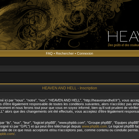
FAQ
•
Rechercher
•
Connexion
s
HEAVEN AND HELL - Inscription
ici par “nous”, “notre”, “nos”, “HEAVEN AND HELL”, “http://heavenandhell.fr”), vous accep
as d’être légalement responsable de toutes les conditions suivantes, alors n’accédez pas e
moment et nous ferons tout pour que vous en soyez informé, bien qu’il soit prudent de vérifie
L” alors que des changements ont été effectués, vous acceptez d’être légalement responsab
ar “ils”, “eux”, “leur”, “logiciel phpBB”, “www.phpbb.com”, “Groupe phpBB”, “Equipes phpBB”) 
ésigné ici par “GPL”) et qui peut être téléchargé depuis
www.phpbb.com
. Le logiciel phpBB f
nsable de ce que nous acceptons et/ou n’acceptons pas, comme contenu ou conduite permis. 
hpbb.com/
.