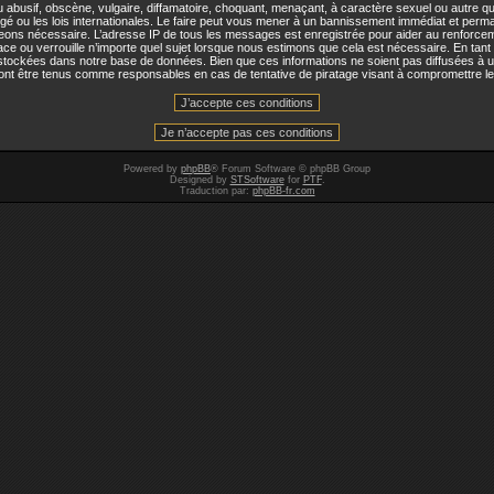
abusif, obscène, vulgaire, diffamatoire, choquant, menaçant, à caractère sexuel ou autre qui
u les lois internationales. Le faire peut vous mener à un bannissement immédiat et permane
jugeons nécessaire. L’adresse IP de tous les messages est enregistrée pour aider au renforc
ou verrouille n’importe quel sujet lorsque nous estimons que cela est nécessaire. En tant q
stockées dans notre base de données. Bien que ces informations ne soient pas diffusées à u
t être tenus comme responsables en cas de tentative de piratage visant à compromettre l
Powered by
phpBB
® Forum Software © phpBB Group
Designed by
STSoftware
for
PTF
.
Traduction par:
phpBB-fr.com