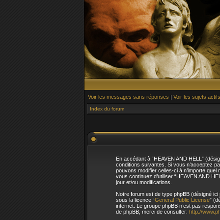
Voir les messages sans réponses
|
Voir les sujets actif
Index du forum
En accédant à “HEAVEN AND HELL” (désigné 
conditions suivantes. Si vous n’acceptez p
pouvons modifier celles-ci à n’importe quel 
vous continuez d’utiliser “HEAVEN AND HEL
jour et/ou modifications.
Notre forum est de type phpBB (désigné ici p
sous la licence “
General Public License
” (d
internet. Le groupe phpBB n’est pas respo
de phpBB, merci de consulter:
http://www.p