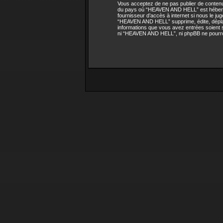
Vous acceptez de ne pas publier de contenu 
du pays où “HEAVEN AND HELL” est hébergé o
fournisseur d’accès à internet si nous le 
“HEAVEN AND HELL” supprime, édite, déplace 
informations que vous avez entrées soient 
ni “HEAVEN AND HELL”, ni phpBB ne pourron