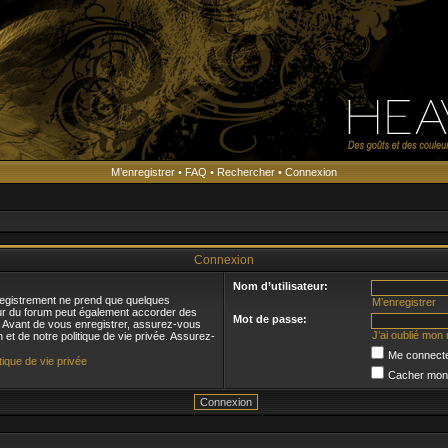
M’enregistrer
•
FAQ
•
Rechercher
•
Connexion
s
Connexion
Nom d’utilisateur:
registrement ne prend que quelques
M’enregistrer
eur du forum peut également accorder des
Mot de passe:
s. Avant de vous enregistrer, assurez-vous
J’ai oublié mon
n et de notre politique de vie privée. Assurez-
Me connecte
itique de vie privée
Cacher mon s