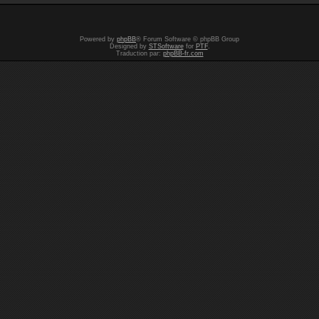
Powered by
phpBB
® Forum Software © phpBB Group
Designed by
STSoftware
for
PTF
.
Traduction par:
phpBB-fr.com