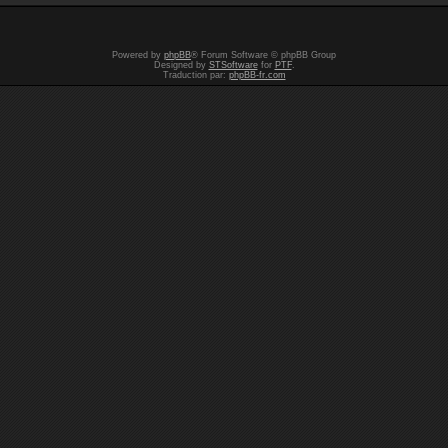
Powered by
phpBB
® Forum Software © phpBB Group
Designed by
STSoftware
for
PTF
.
Traduction par:
phpBB-fr.com