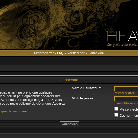
M’enregistrer
•
FAQ
•
Rechercher
•
Connexion
s
Connexion
Nom d’utilisateur:
registrement ne prend que quelques
M’enregistrer
eur du forum peut également accorder des
Mot de passe:
s. Avant de vous enregistrer, assurez-vous
J’ai oublié mon
n et de notre politique de vie privée. Assurez-
Me connecte
itique de vie privée
Cacher mon s