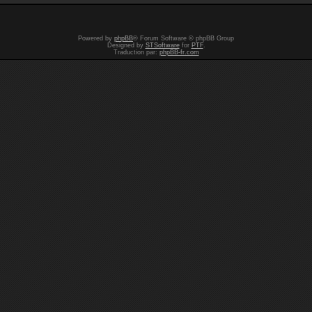
Powered by
phpBB
® Forum Software © phpBB Group
Designed by
STSoftware
for
PTF
.
Traduction par:
phpBB-fr.com