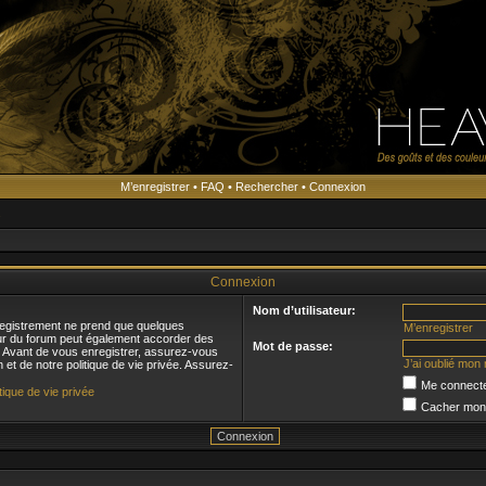
M’enregistrer
•
FAQ
•
Rechercher
•
Connexion
s
Connexion
Nom d’utilisateur:
registrement ne prend que quelques
M’enregistrer
eur du forum peut également accorder des
Mot de passe:
s. Avant de vous enregistrer, assurez-vous
J’ai oublié mon
n et de notre politique de vie privée. Assurez-
Me connecte
itique de vie privée
Cacher mon s