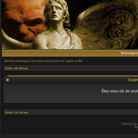
M’enregistr
Voir les messages sans réponses
|
Voir les sujets actifs
Index du forum
Suppr
Êtes-vous sûr de voul
Index du forum
Powered by
De