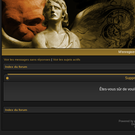
M’enregistr
Voir les messages sans réponses
|
Voir les sujets actifs
Index du forum
Suppr
Êtes-vous sûr de voul
Index du forum
Powered by
De