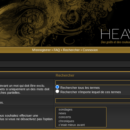
M’enregistrer
•
FAQ
•
Rechercher
•
Connexion
s
Rechercher
evant un mot qui doit être exclu.
Rechercher tous les termes
ets si uniquement un des mots doit
Rechercher n’importe lequel de ces termes
hes partielles.
es.
ous souhaitez effectuer une
us si vous ne désactivez pas l’option