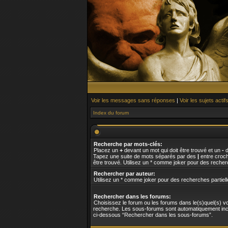
Voir les messages sans réponses
|
Voir les sujets actif
Index du forum
Recherche par mots-clés:
Placez un
+
devant un mot qui doit être trouvé et un
-
d
Tapez une suite de mots séparés par des
|
entre croch
être trouvé. Utilisez un * comme joker pour des recherc
Rechercher par auteur:
Utilisez un * comme joker pour des recherches partiell
Rechercher dans les forums:
Choisissez le forum ou les forums dans le(s)quel(s) v
recherche. Les sous-forums sont automatiquement incl
ci-dessous “Rechercher dans les sous-forums”.