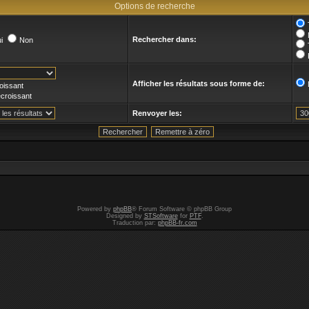
Options de recherche
Rechercher dans:
i
Non
Afficher les résultats sous forme de:
oissant
croissant
Renvoyer les:
Powered by
phpBB
® Forum Software © phpBB Group
Designed by
STSoftware
for
PTF
.
Traduction par:
phpBB-fr.com