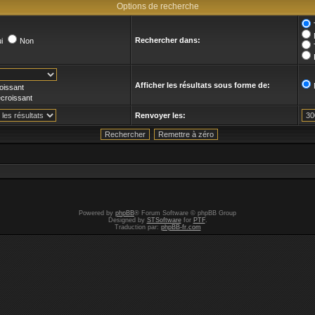
Options de recherche
Rechercher dans:
i
Non
Afficher les résultats sous forme de:
oissant
croissant
Renvoyer les:
Powered by
phpBB
® Forum Software © phpBB Group
Designed by
STSoftware
for
PTF
.
Traduction par:
phpBB-fr.com