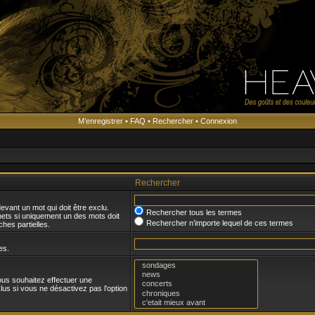
M’enregistrer
•
FAQ
•
Rechercher
•
Connexion
s
Rechercher
evant un mot qui doit être exclu.
Rechercher tous les termes
ets si uniquement un des mots doit
Rechercher n’importe lequel de ces termes
hes partielles.
es.
ous souhaitez effectuer une
us si vous ne désactivez pas l’option