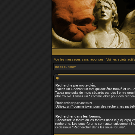
Voir les messages sans réponses
|
Voir les sujets actif
Index du forum
Recherche par mots-clés:
Placez un
+
devant un mot qui doit être trouvé et un
-
d
Tapez une suite de mots séparés par des
|
entre croch
être trouvé. Utilisez un * comme joker pour des recherc
Rechercher par auteur:
Utilisez un * comme joker pour des recherches partiell
Rechercher dans les forums:
Choisissez le forum ou les forums dans le(s)quel(s) v
recherche. Les sous-forums sont automatiquement incl
ci-dessous “Rechercher dans les sous-forums”.