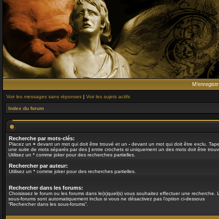
M’enregistr
Voir les messages sans réponses
|
Voir les sujets actifs
Index du forum
Recherche par mots-clés:
Placez un
+
devant un mot qui doit être trouvé et un
-
devant un mot qui doit être exclu. Tap
une suite de mots séparés par des
|
entre crochets si uniquement un des mots doit être trouv
Utilisez un * comme joker pour des recherches partielles.
Rechercher par auteur:
Utilisez un * comme joker pour des recherches partielles.
Rechercher dans les forums:
Choisissez le forum ou les forums dans le(s)quel(s) vous souhaitez effectuer une recherche. 
sous-forums sont automatiquement inclus si vous ne désactivez pas l’option ci-dessous
“Rechercher dans les sous-forums”.