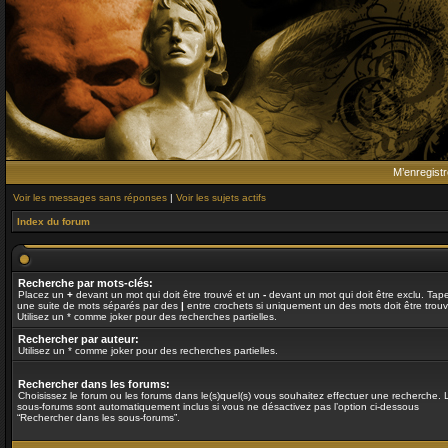
M’enregistr
Voir les messages sans réponses
|
Voir les sujets actifs
Index du forum
Recherche par mots-clés:
Placez un
+
devant un mot qui doit être trouvé et un
-
devant un mot qui doit être exclu. Tap
une suite de mots séparés par des
|
entre crochets si uniquement un des mots doit être trouv
Utilisez un * comme joker pour des recherches partielles.
Rechercher par auteur:
Utilisez un * comme joker pour des recherches partielles.
Rechercher dans les forums:
Choisissez le forum ou les forums dans le(s)quel(s) vous souhaitez effectuer une recherche. 
sous-forums sont automatiquement inclus si vous ne désactivez pas l’option ci-dessous
“Rechercher dans les sous-forums”.