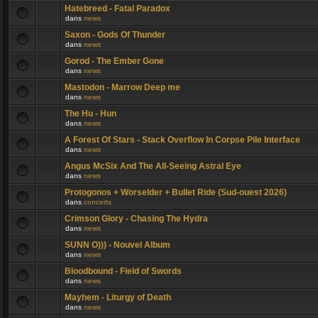
Hatebreed - Fatal Paradox
dans
news
Saxon - Gods Of Thunder
dans
news
Gorod - The Ember Gone
dans
news
Mastodon - Marrow Deep me
dans
news
The Hu - Hun
dans
news
A Forest Of Stars - Stack Overflow In Corpse Pile Interface
dans
news
Angus McSix And The All-Seeing Astral Eye
dans
news
Protogonos + Worselder + Bullet Ride (Sud-ouest 2026)
dans
concerts
Crimson Glory - Chasing The Hydra
dans
news
SUNN O))) - Nouvel Album
dans
news
Bloodbound - Field of Swords
dans
news
Mayhem - Liturgy of Death
dans
news