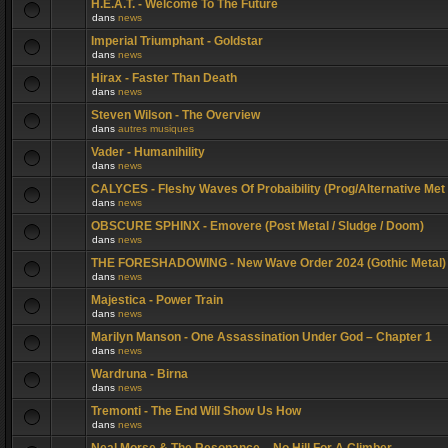
H.E.A.T. - Welcome To The Future
dans
news
Imperial Triumphant - Goldstar
dans
news
Hirax - Faster Than Death
dans
news
Steven Wilson - The Overview
dans
autres musiques
Vader - Humanihility
dans
news
CALYCES - Fleshy Waves Of Probaibility (Prog/Alternative Met
dans
news
OBSCURE SPHINX - Emovere (Post Metal / Sludge / Doom)
dans
news
THE FORESHADOWING - New Wave Order 2024 (Gothic Metal)
dans
news
Majestica - Power Train
dans
news
Marilyn Manson - One Assassination Under God – Chapter 1
dans
news
Wardruna - Birna
dans
news
Tremonti - The End Will Show Us How
dans
news