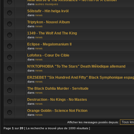
Neal Morse & The Resonance – No Hill For A Climber
dans
autres musiques
Sólstafir - Hin helga kvöl
dans
news
Triptykon - Nouvel Album
dans
news
1349 - The Wolf And The King
dans
news
Eclipse - Megalomanium II
dans
news
Lofofora - Cœur De Cible
dans
news
NYKTOPHOBIA "To The Stars" Death Mélodique allemand
dans
news
ERZSEBET "Six Hundred And Fifty" Black Symphonique espag
dans
news
The Black Dahlia Murder - Servitude
dans
news
Destruction - No Kings - No Mastes
dans
news
Orange Goblin - Science Not Fiction
dans
news
Afficher les messages postés depuis:
Page
1
sur
20
[ La recherche a trouvé plus de 1000 résultats ]