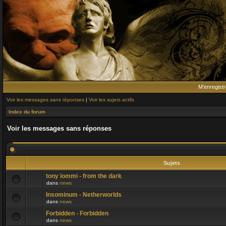
M’enregistr
Voir les messages sans réponses
|
Voir les sujets actifs
Index du forum
Voir les messages sans réponses
Sujets
tony iommi - from the dark
dans
news
Insominum - Netherworlds
dans
news
Forbidden - Forbidden
dans
news