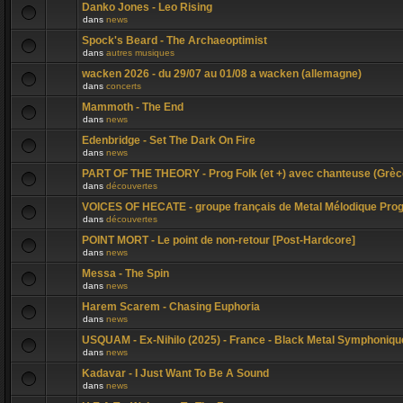
Danko Jones - Leo Rising
dans
news
Spock's Beard - The Archaeoptimist
dans
autres musiques
wacken 2026 - du 29/07 au 01/08 a wacken (allemagne)
dans
concerts
Mammoth - The End
dans
news
Edenbridge - Set The Dark On Fire
dans
news
PART OF THE THEORY - Prog Folk (et +) avec chanteuse (Grèc
dans
découvertes
VOICES OF HECATE - groupe français de Metal Mélodique Pro
dans
découvertes
POINT MORT - Le point de non-retour [Post-Hardcore]
dans
news
Messa - The Spin
dans
news
Harem Scarem - Chasing Euphoria
dans
news
USQUAM - Ex-Nihilo (2025) - France - Black Metal Symphoniqu
dans
news
Kadavar - I Just Want To Be A Sound
dans
news