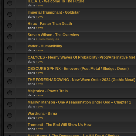
H.E.A.T. - Welcome To The Future
dans
news
Imperial Triumphant - Goldstar
dans
news
Hirax - Faster Than Death
dans
news
Steven Wilson - The Overview
dans
autres musiques
Vader - Humanihility
dans
news
CALYCES - Fleshy Waves Of Probaibility (Prog/Alternative Met
dans
news
OBSCURE SPHINX - Emovere (Post Metal / Sludge / Doom)
dans
news
THE FORESHADOWING - New Wave Order 2024 (Gothic Metal)
dans
news
Majestica - Power Train
dans
news
Marilyn Manson - One Assassination Under God – Chapter 1
dans
news
Wardruna - Birna
dans
news
Tremonti - The End Will Show Us How
dans
news