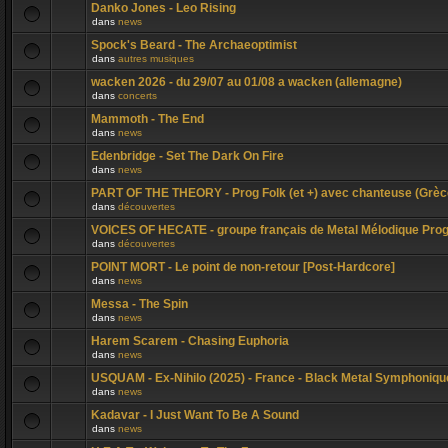
Danko Jones - Leo Rising
dans
news
Spock's Beard - The Archaeoptimist
dans
autres musiques
wacken 2026 - du 29/07 au 01/08 a wacken (allemagne)
dans
concerts
Mammoth - The End
dans
news
Edenbridge - Set The Dark On Fire
dans
news
PART OF THE THEORY - Prog Folk (et +) avec chanteuse (Grèc
dans
découvertes
VOICES OF HECATE - groupe français de Metal Mélodique Pro
dans
découvertes
POINT MORT - Le point de non-retour [Post-Hardcore]
dans
news
Messa - The Spin
dans
news
Harem Scarem - Chasing Euphoria
dans
news
USQUAM - Ex-Nihilo (2025) - France - Black Metal Symphoniqu
dans
news
Kadavar - I Just Want To Be A Sound
dans
news