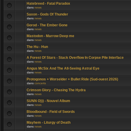
Hatebreed - Fatal Paradox
dans
news
Saxon - Gods Of Thunder
dans
news
Gorod - The Ember Gone
dans
news
Mastodon - Marrow Deep me
dans
news
The Hu - Hun
dans
news
A Forest Of Stars - Stack Overflow In Corpse Pile Interface
dans
news
Angus McSix And The All-Seeing Astral Eye
dans
news
Protogonos + Worselder + Bullet Ride (Sud-ouest 2026)
dans
concerts
Crimson Glory - Chasing The Hydra
dans
news
SUNN O))) - Nouvel Album
dans
news
Bloodbound - Field of Swords
dans
news
Mayhem - Liturgy of Death
dans
news