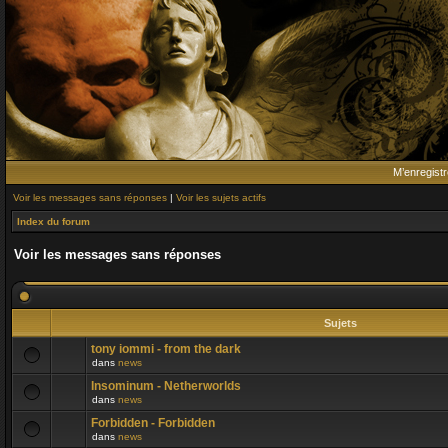
M’enregistr
Voir les messages sans réponses
|
Voir les sujets actifs
Index du forum
Voir les messages sans réponses
Sujets
tony iommi - from the dark
dans
news
Insominum - Netherworlds
dans
news
Forbidden - Forbidden
dans
news