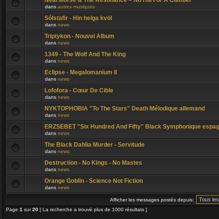
Neal Morse & The Resonance – No Hill For A Climber
dans
autres musiques
Sólstafir - Hin helga kvöl
dans
news
Triptykon - Nouvel Album
dans
news
1349 - The Wolf And The King
dans
news
Eclipse - Megalomanium II
dans
news
Lofofora - Cœur De Cible
dans
news
NYKTOPHOBIA "To The Stars" Death Mélodique allemand
dans
news
ERZSEBET "Six Hundred And Fifty" Black Symphonique espag
dans
news
The Black Dahlia Murder - Servitude
dans
news
Destruction - No Kings - No Mastes
dans
news
Orange Goblin - Science Not Fiction
dans
news
Afficher les messages postés depuis:
Page
1
sur
20
[ La recherche a trouvé plus de 1000 résultats ]