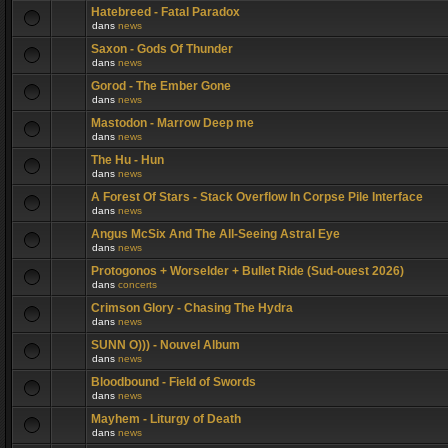
Hatebreed - Fatal Paradox
dans
news
Saxon - Gods Of Thunder
dans
news
Gorod - The Ember Gone
dans
news
Mastodon - Marrow Deep me
dans
news
The Hu - Hun
dans
news
A Forest Of Stars - Stack Overflow In Corpse Pile Interface
dans
news
Angus McSix And The All-Seeing Astral Eye
dans
news
Protogonos + Worselder + Bullet Ride (Sud-ouest 2026)
dans
concerts
Crimson Glory - Chasing The Hydra
dans
news
SUNN O))) - Nouvel Album
dans
news
Bloodbound - Field of Swords
dans
news
Mayhem - Liturgy of Death
dans
news