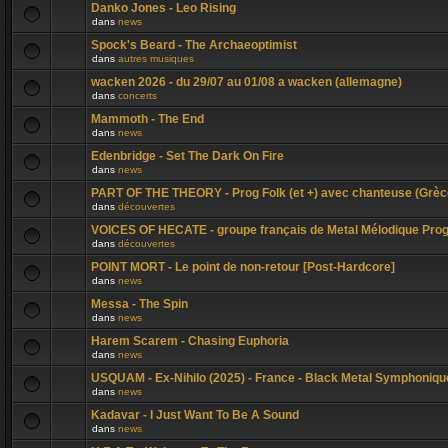
Danko Jones - Leo Rising
dans
news
Spock's Beard - The Archaeoptimist
dans
autres musiques
wacken 2026 - du 29/07 au 01/08 a wacken (allemagne)
dans
concerts
Mammoth - The End
dans
news
Edenbridge - Set The Dark On Fire
dans
news
PART OF THE THEORY - Prog Folk (et +) avec chanteuse (Grèc
dans
découvertes
VOICES OF HECATE - groupe français de Metal Mélodique Pro
dans
découvertes
POINT MORT - Le point de non-retour [Post-Hardcore]
dans
news
Messa - The Spin
dans
news
Harem Scarem - Chasing Euphoria
dans
news
USQUAM - Ex-Nihilo (2025) - France - Black Metal Symphoniqu
dans
news
Kadavar - I Just Want To Be A Sound
dans
news