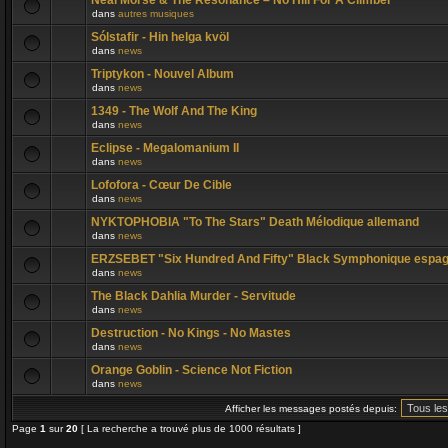
Neal Morse & The Resonance – No Hill For A Climber
dans
autres musiques
Sólstafir - Hin helga kvöl
dans
news
Triptykon - Nouvel Album
dans
news
1349 - The Wolf And The King
dans
news
Eclipse - Megalomanium II
dans
news
Lofofora - Cœur De Cible
dans
news
NYKTOPHOBIA "To The Stars" Death Mélodique allemand
dans
news
ERZSEBET "Six Hundred And Fifty" Black Symphonique espag
dans
news
The Black Dahlia Murder - Servitude
dans
news
Destruction - No Kings - No Mastes
dans
news
Orange Goblin - Science Not Fiction
dans
news
Afficher les messages postés depuis:
Page
1
sur
20
[ La recherche a trouvé plus de 1000 résultats ]