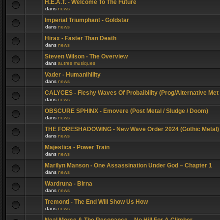
H.E.A.T. - Welcome To The Future
dans
news
Imperial Triumphant - Goldstar
dans
news
Hirax - Faster Than Death
dans
news
Steven Wilson - The Overview
dans
autres musiques
Vader - Humanihility
dans
news
CALYCES - Fleshy Waves Of Probaibility (Prog/Alternative Met
dans
news
OBSCURE SPHINX - Emovere (Post Metal / Sludge / Doom)
dans
news
THE FORESHADOWING - New Wave Order 2024 (Gothic Metal)
dans
news
Majestica - Power Train
dans
news
Marilyn Manson - One Assassination Under God – Chapter 1
dans
news
Wardruna - Birna
dans
news
Tremonti - The End Will Show Us How
dans
news