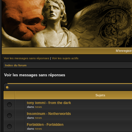
M’enregistr
Voir les messages sans réponses
|
Voir les sujets actifs
Index du forum
Voir les messages sans réponses
Sujets
tony iommi - from the dark
dans
news
Insominum - Netherworlds
dans
news
Forbidden - Forbidden
dans
news