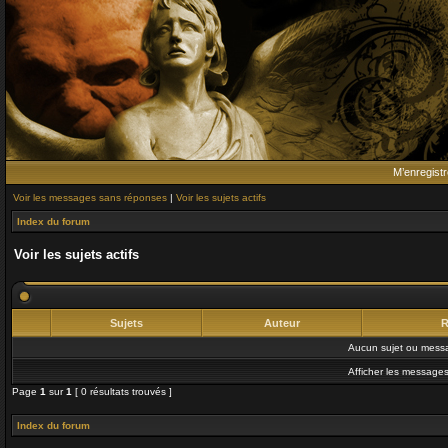
M’enregistr
Voir les messages sans réponses
|
Voir les sujets actifs
Index du forum
Voir les sujets actifs
Sujets
Auteur
R
Aucun sujet ou messa
Afficher les messages
Page
1
sur
1
[ 0 résultats trouvés ]
Index du forum