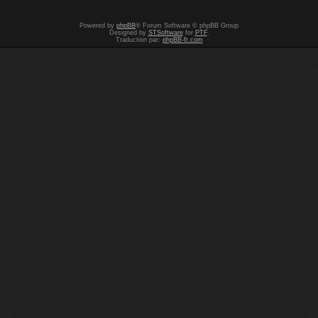
Powered by
phpBB
® Forum Software © phpBB Group
Designed by
STSoftware
for
PTF
.
Traduction par:
phpBB-fr.com