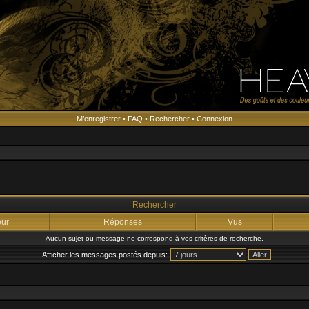
M’enregistrer
•
FAQ
•
Rechercher
•
Connexion
s
Rechercher
eur
Réponses
Vus
Aucun sujet ou message ne correspond à vos critères de recherche.
Afficher les messages postés depuis: