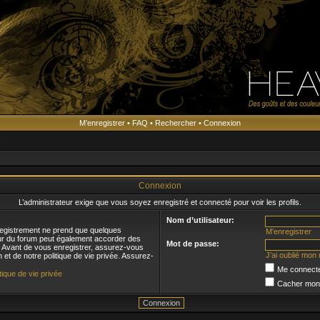
M’enregistrer
•
FAQ
•
Rechercher
•
Connexion
s
Connexion
L’administrateur exige que vous soyez enregistré et connecté pour voir les profils.
Nom d’utilisateur:
registrement ne prend que quelques
M’enregistrer
eur du forum peut également accorder des
Mot de passe:
s. Avant de vous enregistrer, assurez-vous
J’ai oublié mon
n et de notre politique de vie privée. Assurez-
Me connecte
itique de vie privée
Cacher mon s