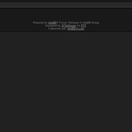
Powered by
phpBB
® Forum Software © phpBB Group
Designed by
STSoftware
for
PTF
.
Traduction par:
phpBB-fr.com