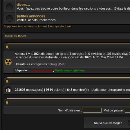
divers...
Vous n'avez pas trouvé votre bonheur dans les sections ci-dessus... Evitez le dés
petites annonces
Ventes, achats, recherches...
Supprimer les cookies du forum
|
L’équipe du forum
Index du forum
Au total il y a
102
utilisateurs en ligne :: 1 enregistré, 0 invisible et 101 invités (ba
Le record du nombre d’utilisateurs en ligne est de
1673
, le 31 Mar 2026 14:04
Utilisateurs enregistrés :
Bing [Bot]
Légende ::
Administrateurs
,
Modérateurs globaux
221605
message(s) |
9644
sujet(s) |
648
membre(s) | L’utilisateur enregistré le pl
Nom d’utilisateur:
Mot de passe:
Nouveaux messages