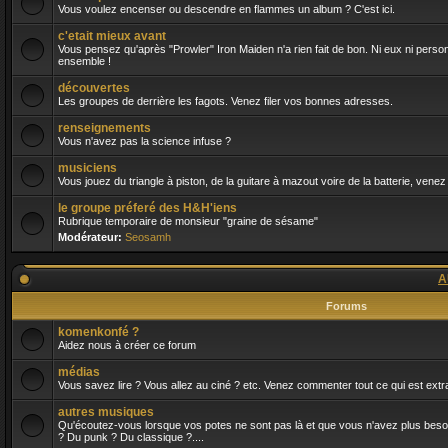
Vous voulez encenser ou descendre en flammes un album ? C'est ici.
c'etait mieux avant
Vous pensez qu'après "Prowler" Iron Maiden n'a rien fait de bon. Ni eux ni person
ensemble !
découvertes
Les groupes de derrière les fagots. Venez filer vos bonnes adresses.
renseignements
Vous n'avez pas la science infuse ?
musiciens
Vous jouez du triangle à piston, de la guitare à mazout voire de la batterie, venez
le groupe préferé des H&H'iens
Rubrique temporaire de monsieur "graine de sésame"
Modérateur:
Seosamh
A
Forums
komenkonfé ?
Aidez nous à créer ce forum
médias
Vous savez lire ? Vous allez au ciné ? etc. Venez commenter tout ce qui est extra
autres musiques
Qu'écoutez-vous lorsque vos potes ne sont pas là et que vous n'avez plus besoin 
? Du punk ? Du classique ?....