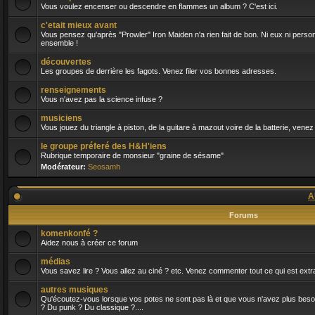
Vous voulez encenser ou descendre en flammes un album ? C'est ici.
c'etait mieux avant
Vous pensez qu'après "Prowler" Iron Maiden n'a rien fait de bon. Ni eux ni person
ensemble !
découvertes
Les groupes de derrière les fagots. Venez filer vos bonnes adresses.
renseignements
Vous n'avez pas la science infuse ?
musiciens
Vous jouez du triangle à piston, de la guitare à mazout voire de la batterie, venez
le groupe préferé des H&H'iens
Rubrique temporaire de monsieur "graine de sésame"
Modérateur:
Seosamh
A
Forums
komenkonfé ?
Aidez nous à créer ce forum
médias
Vous savez lire ? Vous allez au ciné ? etc. Venez commenter tout ce qui est extra
autres musiques
Qu'écoutez-vous lorsque vos potes ne sont pas là et que vous n'avez plus besoin 
? Du punk ? Du classique ?....