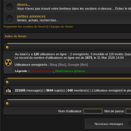
divers...
Vous n'avez pas trouvé votre bonheur dans les sections ci-dessus... Evitez le dés
petites annonces
Ventes, achats, recherches...
Supprimer les cookies du forum
|
L’équipe du forum
Index du forum
Au total il y a
120
utilisateurs en ligne :: 2 enregistrés, 0 invisible et 118 invités (b
Le record du nombre d’utilisateurs en ligne est de
1673
, le 31 Mar 2026 14:04
Utilisateurs enregistrés :
Bing [Bot]
,
Google [Bot]
Légende ::
Administrateurs
,
Modérateurs globaux
221605
message(s) |
9644
sujet(s) |
648
membre(s) | L’utilisateur enregistré le pl
Nom d’utilisateur:
Mot de passe:
Nouveaux messages