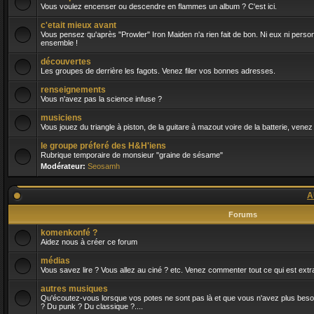
Vous voulez encenser ou descendre en flammes un album ? C'est ici.
c'etait mieux avant
Vous pensez qu'après "Prowler" Iron Maiden n'a rien fait de bon. Ni eux ni person
ensemble !
découvertes
Les groupes de derrière les fagots. Venez filer vos bonnes adresses.
renseignements
Vous n'avez pas la science infuse ?
musiciens
Vous jouez du triangle à piston, de la guitare à mazout voire de la batterie, venez
le groupe préferé des H&H'iens
Rubrique temporaire de monsieur "graine de sésame"
Modérateur:
Seosamh
A
Forums
komenkonfé ?
Aidez nous à créer ce forum
médias
Vous savez lire ? Vous allez au ciné ? etc. Venez commenter tout ce qui est extra
autres musiques
Qu'écoutez-vous lorsque vos potes ne sont pas là et que vous n'avez plus besoin 
? Du punk ? Du classique ?....